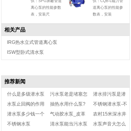
供：SPG屏蔽管道
供：CQB-L磁力管
离心泵的性能参数
道离心泵的性能参
表，安装尺
数表，安装
相关产品
IRG热水立式管道离心泵
ISW型卧式清水泵
推荐新闻
什么是多级潜水泵
污水泵老是堵塞怎
潜水排污泵是潜
水泵止回阀的作用
抽热水用什么泵?
不锈钢潜水泵-不
么办?要怎么清理?
水泵还是污水泵
潜水泵多少钱一个
气动胶水泵_皮革
农村15米深水井
是什么
什么泵能抽热水?
锈钢潜水泵类型
不锈钢水泵
清水泵能当污水泵
水泵声音大怎么
喷浆泵——QBY型号
用什么水泵好?