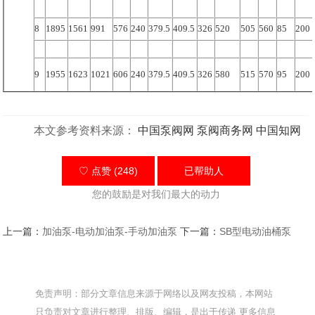
8
1895
1561
991
576
240
379.5
409.5
326
520
505
560
85
200
9
1955
1623
1021
606
240
379.5
409.5
326
580
515
570
95
200
本文参考资料来源：
中国泵阀网
泵阀商务网
中国知网
♡ 点赞 (248)
已帮助
人
您的鼓励是对我们最大的动力
上一篇：
加油泵-电动加油泵-手动加油泵
下一篇：
SB型电动油桶泵
免责声明：部分文章信息来源于网络以及网友投稿，本网站
只负责对文章进行整理、排版、编辑，是出于传递 更多信息