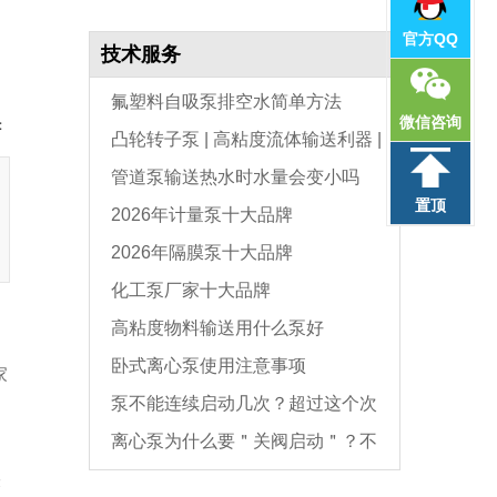
官方QQ
技术服务
氟塑料自吸泵排空水简单方法
微信咨询
：
凸轮转子泵 | 高粘度流体输送利器 |
管道泵输送热水时水量会变小吗
选型与维护全指南
置顶
2026年计量泵十大品牌
2026年隔膜泵十大品牌
化工泵厂家十大品牌
高粘度物料输送用什么泵好
卧式离心泵使用注意事项
家
泵不能连续启动几次？超过这个次
离心泵为什么要＂关阀启动＂？不
数，电机必坏
是怕烧电机，而是这个原因
轮