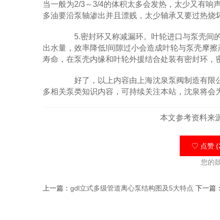
当一般为2/3～3/4的体积太多会发热，太少又有
多油要沿泵轴渗出并且漂贱，太少轴承又要过热烧
5.密封环又称减漏环。叶轮进口与泵壳间的
出水量，效率降低!间隙过小会造成叶轮与泵壳摩
寿命，在泵壳内缘和叶轮外援结合处装有密封环，密封的
好了，以上内容由上海沈泉泵阀制造有限公
多相关泵类知识内容，可持续关注本站，沈泉将会
本文参考资料来
♡ 点赞 (
您的
上一篇：
gdl立式多级管道离心泵结构图及5大特点
下一篇