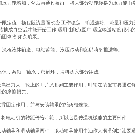
和压力能增加，然后再通过泵缸，将大部分动能转换为压力能而
定值，扬程随流量而改变;工作稳定，输送连续，流量和压力
路抽成真空后才能开始工作;适用性能范围广;适宜输送粘度很小
固体物,如杂质泵。
流程液体输送、电站蓄能、液压传动和船舶喷射推进等。
体，泵轴，轴承，密封环，填料函六部分组成。
高出力大，轮上的叶片又起到主要作用，叶轮在装配前要通过
流的摩擦损失。
撑固定作用，并与安装轴承的托架相连接。
将电动机的转距传给叶轮，所以它是传递机械能的主要部件。
动轴承和滑动轴承两种。滚动轴承使用牛油作为润滑剂加油要