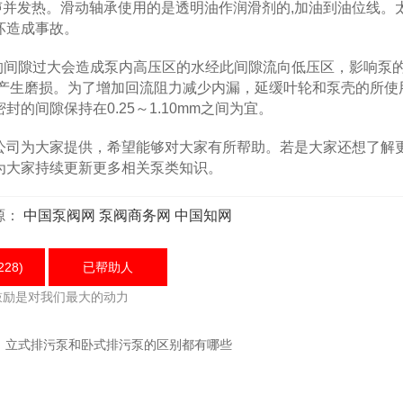
响声并发热。滑动轴承使用的是透明油作润滑剂的,加油到油位线。
坏造成事故。
间隙过大会造成泵内高压区的水经此间隙流向低压区，影响泵
擦产生磨损。为了增加回流阻力减少内漏，延缓叶轮和泵壳的所使
间隙保持在0.25～1.10mm之间为宜。
司为大家提供，希望能够对大家有所帮助。若是大家还想了解
为大家持续更新更多相关泵类知识。
源：
中国泵阀网
泵阀商务网
中国知网
228)
已帮助
人
鼓励是对我们最大的动力
：
立式排污泵和卧式排污泵的区别都有哪些