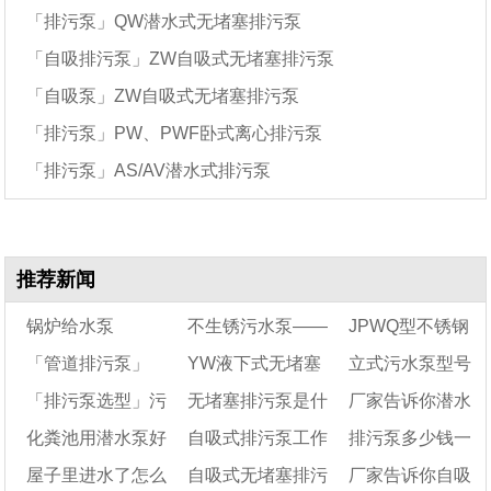
「排污泵」QW潜水式无堵塞排污泵
「自吸排污泵」ZW自吸式无堵塞排污泵
「自吸泵」ZW自吸式无堵塞排污泵
「排污泵」PW、PWF卧式离心排污泵
「排污泵」AS/AV潜水式排污泵
推荐新闻
锅炉给水泵
不生锈污水泵——
JPWQ型不锈钢
「管道排污泵」
YW液下式无堵塞
立式污水泵型号
排污泵
自动搅匀潜水排污
「排污泵选型」污
无堵塞排污泵是什
厂家告诉你潜水
LW立式管道排污泵
排污泵的主要特点及
泵的工作原理及结
及参数
化粪池用潜水泵好
自吸式排污泵工作
排污泵多少钱一
特点与选型参数表
水排污泵选型的九个
安装尺寸图介绍
么意思
构特点
排污泵的工作原理
屋子里进水了怎么
自吸式无堵塞排污
厂家告诉你自吸
要点
吗
原理及结构特点
及选型知识(结构图)
台