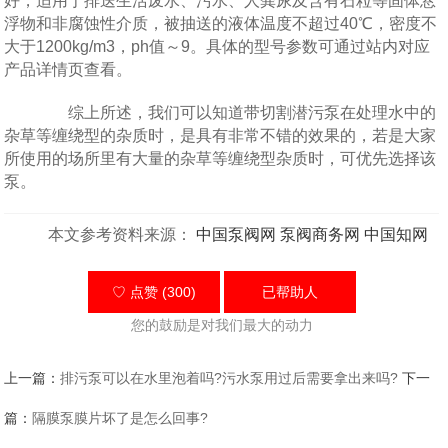
好，适用于排送生活废水、污水、人粪尿及含有石粒等固体悬
浮物和非腐蚀性介质，被抽送的液体温度不超过40℃，密度不
大于1200kg/m3，ph值～9。具体的型号参数可通过站内对应
产品详情页查看。
综上所述，我们可以知道带切割潜污泵在处理水中的
杂草等缠绕型的杂质时，是具有非常不错的效果的，若是大家
所使用的场所里有大量的
杂草等
缠绕型杂质时，可优先选择该
泵。
本文参考资料来源：
中国泵阀网
泵阀商务网
中国知网
♡ 点赞 (300)
已帮助
人
您的鼓励是对我们最大的动力
上一篇：
排污泵可以在水里泡着吗?污水泵用过后需要拿出来吗?
下一
篇：
隔膜泵膜片坏了是怎么回事?