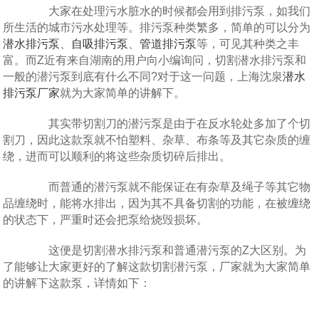
大家在处理污水脏水的时候都会用到排污泵，如我们
所生活的城市污水处理等。排污泵种类繁多，简单的可以分为
潜水排污泵
、
自吸排污泵
、
管道排污泵
等，可见其种类之丰
富。而Z近有来自湖南的用户向小编询问，切割潜水排污泵和
一般的潜污泵到底有什么不同?对于这一问题，上海沈泉
潜水
排污泵厂家
就为大家简单的讲解下。
其实带切割刀的潜污泵是由于在反水轮处多加了个切
割刀，因此这款泵就不怕塑料、杂草、布条等及其它杂质的缠
绕，进而可以顺利的将这些杂质切碎后排出。
而普通的潜污泵就不能保证在有杂草及绳子等其它物
品缠绕时，能将水排出，因为其不具备切割的功能，在被缠绕
的状态下，严重时还会把泵给烧毁损坏。
这便是切割潜水排污泵和普通潜污泵的Z大区别。为
了能够让大家更好的了解这款切割潜污泵，厂家就为大家简单
的讲解下这款泵，详情如下：