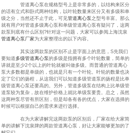
管道离心泵在规格型号上是非常多的，以结构来区分
的话有立式和卧式两种结构，以叶轮数量来区分又有多级和单
级之分，当然还不止于此，可见
管道离心泵
之型号丰富。那么
就有用户对管道多级离心泵和单级管道离心泵有疑问了，这两
款泵到底有什么区别?针对这一问题，大家可以参阅上海沈泉
管道离心泵厂家
为大家整理出的以下内容。
其实这两款泵的区别不止是字面上的意思，S先我们
要知道
多级管道离心泵
的多级是指拥有多个叶轮数量，简单的
讲就是至少2个以上的叶轮就被叫做多级。而普通的管道离心
泵大多数都是单级的，也就是只有一个叶轮。叶轮的数量也决
定了它们的扬程，从这我们可以知道多级管道泵的扬程是比单
级管道离心泵还要高的。另外，管道多级泵在结构上比单级管
道泵较为复杂，故在维护价格上就比单级泵要贵。总之，虽然
这两种泵尽管有所区别，但是却各有各的优点，大家在选择的
时候可以根据自己的需求来进行选择。
在为大家讲解完这两款泵的区别后，厂家在给大家简
单的讲解下沈泉牌的两款管道离心泵，好让大家能够更加的了
解它们。