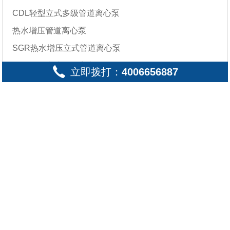
CDL轻型立式多级管道离心泵
热水增压管道离心泵
SGR热水增压立式管道离心泵
QDL多级立式管道离心泵
立即拨打：
4006656887
推荐新闻
单级单吸立式管道
管道增压泵可以用
「立式管道离心
立式管道离心泵安
管道离心泵不上水
不锈钢多级离心
离心泵怎样排空气
来做什么?
泵」高转速的产品
管道离心泵结构图
离心泵型号及参数
两种单级单吸离
装方法说明及安装示
的原因
种类
水泵水锤的危害有
防爆离心泵-防爆
DL系列立式多级
什么是单级单吸
意图
及各部件名称
大全
哪些
心泵的结构和优缺
管道离心泵：振动
卧式多级离心泵的
循环泵型号及参
管道离心泵
离心泵
点
离心泵?单级单吸离
大及声响异常分析及
型号意义及参数
心泵的型号有哪些?
数