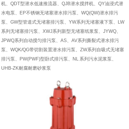
机、QDT型潜水低速推流器、QJB潜水搅拌机、QY油浸式潜
水电泵、EP不锈钢无堵塞潜水排污泵、WQ(QW)潜水排污
泵、GW型管道式无堵塞排污泵、YW系列无堵塞液下泵、LW
系列无堵塞排污泵、XWJ系列新型无堵塞纸浆泵、JYWQ、
JPWQ系列自动搅匀排污泵、AS、AV系列撕裂式潜水排污
泵、WQK/QG带切割装置潜水排污泵、ZW系列自吸式无堵塞
排污泵、PW(PWF)型卧式排污泵、NL 系列污水泥浆泵、
UHB-ZK耐腐耐磨砂浆泵