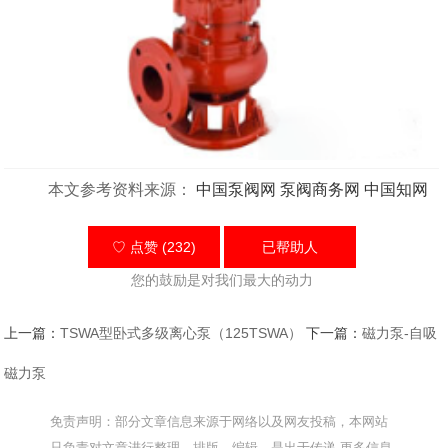
本文参考资料来源：
中国泵阀网
泵阀商务网
中国知网
♡ 点赞 (232)
已帮助
人
您的鼓励是对我们最大的动力
上一篇：
TSWA型卧式多级离心泵（125TSWA）
下一篇：
磁力泵-自吸
磁力泵
免责声明：部分文章信息来源于网络以及网友投稿，本网站
只负责对文章进行整理、排版、编辑，是出于传递 更多信息