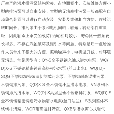
厂生产的潜水排污泵结构紧凑、占地面积小。安装维修方便小
型的排污泵可以自由安装，大型的无堵塞排污泵一般都配有自
动藕合装置可以进行自动安装，安装及维修相当方便。连续运
转时间长。排污泵由于泵和电机同轴，轴短，转动部件重量
轻，因此轴承上承受的载荷(径向)相对较小，寿命比一般泵要
长得多。不存在汽蚀破坏及灌引水等问题。特别是后一点给操
作人员带来了很大的方便。振动噪声小，电机温升低，对环境
无污染。常见类型有：QY-S全不锈钢充油式潜水电泵、WQ(
D)X-S 不锈钢精密铸造高扬程污水泵 (丝口出水)、WQ( D)-
SQG 不锈钢精密铸造切割式污水泵、不锈钢耐高温排污泵、
不锈钢排污泵、Q(D)X-S 全不锈钢小型潜水电泵、VN系列不
锈钢排污潜水泵、WQ(D)-S高温型全不锈钢排污泵、WQ(D)-S
全不锈钢精密铸造污水物潜水电泵(丝口法兰)、S系列整体不
锈钢排污泵、WQR耐高温排污泵、QXB型潜水离心式曝气