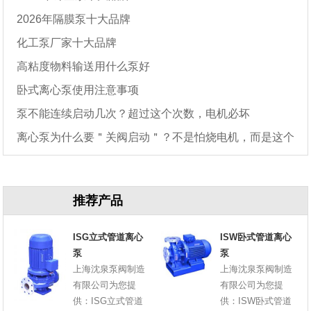
2026年隔膜泵十大品牌
化工泵厂家十大品牌
高粘度物料输送用什么泵好
卧式离心泵使用注意事项
泵不能连续启动几次？超过这个次数，电机必坏
离心泵为什么要＂关阀启动＂？不是怕烧电机，而是这个
原因
推荐产品
ISG立式管道离心
ISW卧式管道离心
泵
泵
上海沈泉泵阀制造
上海沈泉泵阀制造
有限公司为您提
有限公司为您提
供：ISG立式管道
供：ISW卧式管道