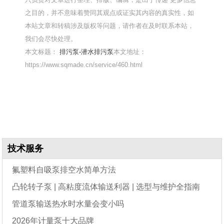
之目的，并不意味着赞同其观点或证实其内容的真实性，如
本站文章和转稿涉及版权等问题，请作者在及时联系本站，
我们会尽快处理。
本文标题：
排污泵-潜水排污泵
本文地址：
https://www.sqmade.cn/service/460.html
技术服务
氟塑料自吸泵排空水简单方法
凸轮转子泵 | 高粘度流体输送利器 | 选型与维护全指南
管道泵输送热水时水量会变小吗
2026年计量泵十大品牌