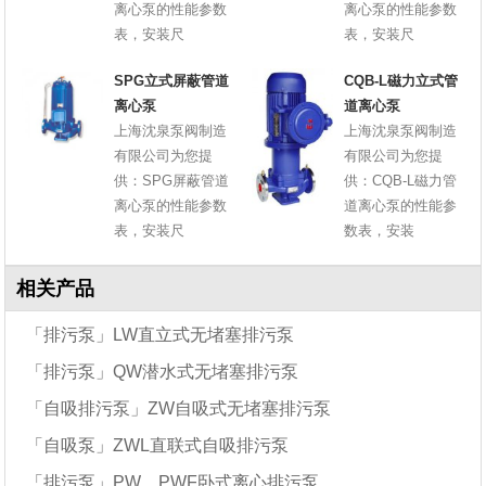
离心泵的性能参数
离心泵的性能参数
表，安装尺
表，安装尺
SPG立式屏蔽管道
CQB-L磁力立式管
离心泵
道离心泵
上海沈泉泵阀制造
上海沈泉泵阀制造
有限公司为您提
有限公司为您提
供：SPG屏蔽管道
供：CQB-L磁力管
离心泵的性能参数
道离心泵的性能参
表，安装尺
数表，安装
相关产品
「排污泵」LW直立式无堵塞排污泵
「排污泵」QW潜水式无堵塞排污泵
「自吸排污泵」ZW自吸式无堵塞排污泵
「自吸泵」ZWL直联式自吸排污泵
「排污泵」PW、PWF卧式离心排污泵