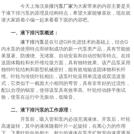
今天上海沈泉
排污泵厂家
为大家带来的内容主要是关
于液下排污泵的原理及结构特点，希望大家能够喜欢，现在就
请大家跟着小编一起来看看下面的内容吧。
一、液下排污泵概述：
液下排污泵
是在引进G外先进技术的基础上，结合G
内水泵的使用特点而研制成功的新一代泵类产品，具有节能效
果显著、防缠绕、无堵塞、自动安装和自动控制等特点。在排
送固体颗粒和长纤维垃圾方面，具有独特效果。该产品泵采用
独特叶轮结构和新型机械密封，能有效地输送固体物和长纤
维。叶轮与传统叶轮相比，该泵叶轮采用单流道或双流道形
式，它类似于一截面大小相同的弯管，具有非常好的过流性，
配以合理的蜗室，使得该泵具有效率高、叶轮经动静平衡试
验，使泵在运行中无振动，低噪音。
二、液下排污泵的工作原理：
开泵前，吸入管和泵内必须充满液体。开泵后，叶轮
高速旋转，其中的液体随着叶片一起旋转，在离心力的作用
下，飞离叶轮向外射出，射出的液体在泵壳扩散室内速度逐渐