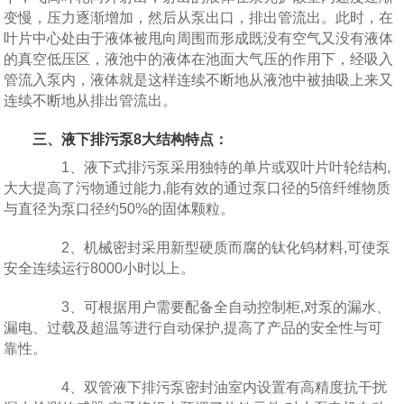
变慢，压力逐渐增加，然后从泵出口，排出管流出。此时，在
叶片中心处由于液体被甩向周围而形成既没有空气又没有液体
的真空低压区，液池中的液体在池面大气压的作用下，经吸入
管流入泵内，液体就是这样连续不断地从液池中被抽吸上来又
连续不断地从排出管流出。
三、液下
排污泵
8大结构特点：
1、液下式排污泵采用独特的单片或双叶片叶轮结构,
大大提高了污物通过能力,能有效的通过泵口径的5倍纤维物质
与直径为泵口径约50%的固体颗粒。
2、机械密封采用新型硬质而腐的钛化钨材料,可使泵
安全连续运行8000小时以上。
3、可根据用户需要配备全自动控制柜,对泵的漏水、
漏电、过载及超温等进行自动保护,提高了产品的安全性与可
靠性。
4、双管液下排污泵密封油室内设置有高精度抗干扰