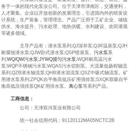
务于一体的现代化泵业公司。位于天津市津南区，交通便利，
人才聚集。企业以开放创新的发展理念，引进国内外的研发设
计系统，生产装备，管理理念。产品广泛用于工矿企业、城镇
供水、海水提升、污水处理、地热供暖、水利建设、农田灌溉
等诸多领域。
主导产品有：潜水泵系列;QJ深井泵;QJR温泉泵;QJH
耐腐蚀潜水泵;QJW卧式潜水泵;QSP喷泉泵。
污水泵
系
列;
WQ/QW污水泵
;
JYWQ搅匀污水泵
;WQR耐高温污水
泵;WQP不锈钢污水泵;WQAS污水切割泵。大流量低扬程轴流
系列;QZB潜水轴流泵;QHB潜水混流泵;QSZ中吸式轴流泵。矿
用潜水泵系列;ZPQK自平衡高低压矿用强排泵;SXQK双吸自平
衡高低压强排泵QK矿用排水泵。
离心泵
等系列产品。
工商信息：
公司：天津双河泵业有限公司
统一社会信用代码：91120112MA05NCTC2B