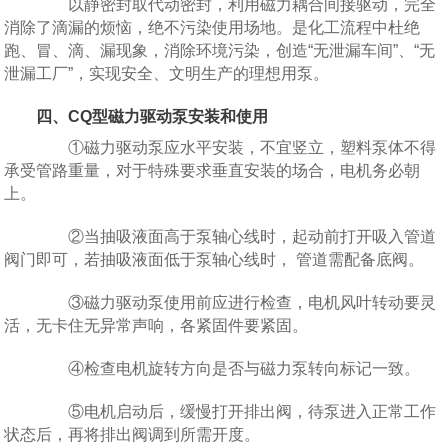
以静密封取代动密封，利用磁力耦合间接驱动，完全
消除了滴漏的烦恼，绝不污染使用场地。是化工流程中杜绝
跑、冒、滴、漏现象，消除环境污染，创造“无泄漏车间”、“无
泄漏工厂”，实现安全、文明生产的理想用泵。
四、CQ型磁力驱动泵安装和使用
①磁力驱动泵应水平安装，不宜竖立，塑料泵体不得
承受管路重量，对于特殊要求垂直安装的场合，电机务必朝
上。
②当抽吸液面高于泵轴心线时，起动前打开吸入管道
阀门即可，若抽吸液面低于泵轴心线时， 管道需配备底阀。
③磁力驱动泵使用前应进行检查，电机风叶转动要灵
活，无卡住无异常声响，各紧固件要紧固。
④检查电机旋转方向是否与磁力泵转向标记一致。
⑤电机启动后，缓慢打开排出阀，待泵进入正常工作
状态后，再将排出阀调到所需开度。