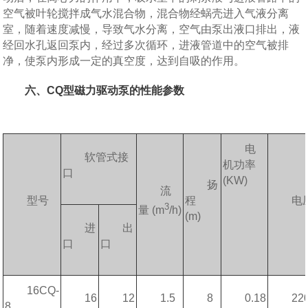
空气被叶轮搅拌成气水混合物，混合物经蜗壳进入气液分离
室，随着速度减慢，导致气水分离，空气由泵出液口排出，液
经回水孔返回泵内，经过多次循环，进液管道中的空气被排
净，使泵内形成一定的真空度，达到自吸的作用。
六
、CQ型磁力驱动泵的性能参数
电
软管式接
机功率
口
(KW)
扬
流
型号
程
电
3
量 (m
/h)
(m)
进
出
口
口
16CQ-
16
12
1.5
8
0.18
22
8