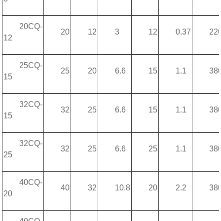
20CQ-
20
12
3
12
0.37
22
12
25CQ-
25
20
6.6
15
1.1
38
15
32CQ-
32
25
6.6
15
1.1
38
15
32CQ-
32
25
6.6
25
1.1
38
25
40CQ-
40
32
10.8
20
2.2
38
20