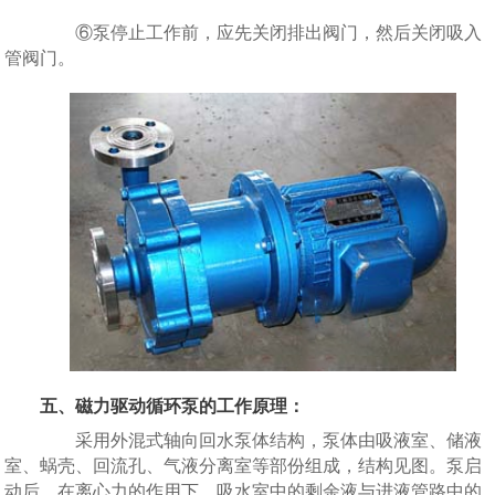
⑥泵停止工作前，应先关闭排出阀门，然后关闭吸入
管阀门。
五、磁力驱动循环泵的工作原理：
采用外混式轴向回水泵体结构，泵体由吸液室、储液
室、蜗壳、回流孔、气液分离室等部份组成，结构见图。泵启
动后，在离心力的作用下，吸水室中的剩余液与进液管路中的