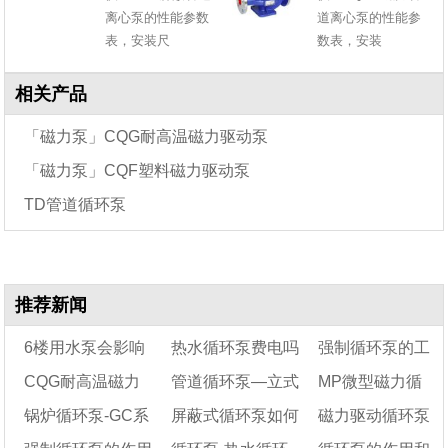
离心泵的性能参数
道离心泵的性能参
表，安装尺
数表，安装
相关产品
「磁力泵」CQG耐高温磁力驱动泵
「磁力泵」CQF塑料磁力驱动泵
TD管道循环泵
推荐新闻
6楼用水泵会影响
热水循环泵费电吗
强制循环泵的工
CQG耐高温磁力
管道循环泵—立式
MP微型磁力循
5楼吗?
作原理
锅炉循环泵-GC系
屏蔽式循环泵如何
磁力驱动循环泵
驱动泵型号意义及性
管道循环泵
环泵的适用领域有