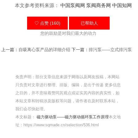
本文参考资料来源：
中国泵阀网
泵阀商务网
中国知网
♡ 点赞 (160)
已帮助
人
您的鼓励是对我们最大的动力
上一篇：
自吸离心泵产品的详细介绍
下一篇：
排污泵——立式排污泵
免责声明：部分文章信息来源于网络以及网友投稿，本网站
只负责对文章进行整理、排版、编辑，是出于传递 更多信息
之目的，并不意味着赞同其观点或证实其内容的真实性，如
本站文章和转稿涉及版权等问题，请作者在及时联系本站，
我们会尽快处理。
本文标题：
磁力驱动泵——磁力驱动循环泵工作原理
本文地
址：https://www.sqmade.cn/selection/536.html