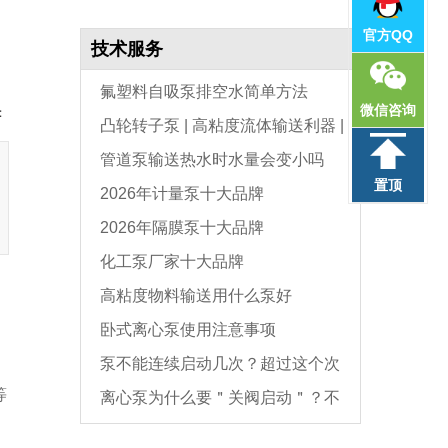
官方QQ
技术服务
氟塑料自吸泵排空水简单方法
微信咨询
：
凸轮转子泵 | 高粘度流体输送利器 |
管道泵输送热水时水量会变小吗
选型与维护全指南
置顶
2026年计量泵十大品牌
2026年隔膜泵十大品牌
化工泵厂家十大品牌
高粘度物料输送用什么泵好
、
卧式离心泵使用注意事项
泵不能连续启动几次？超过这个次
等
离心泵为什么要＂关阀启动＂？不
数，电机必坏
，
是怕烧电机，而是这个原因