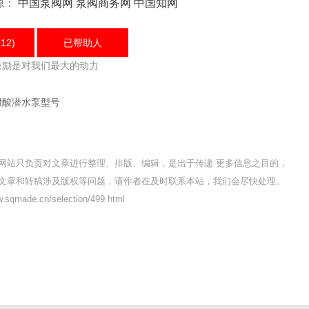
源：
中国泵阀网
泵阀商务网
中国知网
12)
已帮助
人
鼓励是对我们最大的动力
耐酸潜水泵型号
网站只负责对文章进行整理、排版、编辑，是出于传递 更多信息之目的，
文章和转稿涉及版权等问题，请作者在及时联系本站，我们会尽快处理。
qmade.cn/selection/499.html