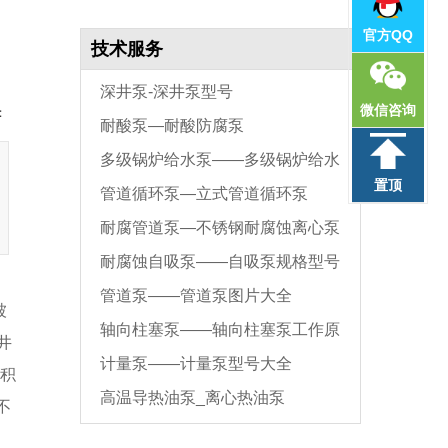
官方QQ
技术服务
深井泵-深井泵型号
微信咨询
：
耐酸泵—耐酸防腐泵
多级锅炉给水泵——多级锅炉给水
置顶
管道循环泵—立式管道循环泵
泵原理
耐腐管道泵—不锈钢耐腐蚀离心泵
耐腐蚀自吸泵——自吸泵规格型号
管道泵——管道泵图片大全
参数表
被
轴向柱塞泵——轴向柱塞泵工作原
井
计量泵——计量泵型号大全
理
面积
高温导热油泵_离心热油泵
不