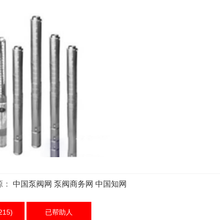
源：
中国泵阀网
泵阀商务网
中国知网
215)
已帮助
人