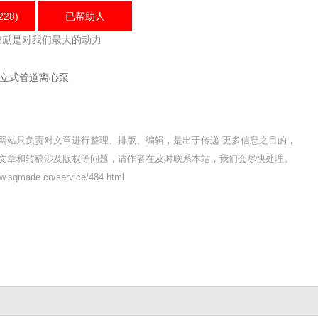
228)
已帮助
人
鼓励是对我们最大的动力
列立式管道离心泵
网站只负责对文章进行整理、排版、编辑，是出于传递 更多信息之目的，
文章和转稿涉及版权等问题，请作者在及时联系本站，我们会尽快处理。
sqmade.cn/service/484.html