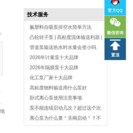
官方QQ
技术服务
氟塑料自吸泵排空水简单方法
微信咨询
：
凸轮转子泵 | 高粘度流体输送利器 |
管道泵输送热水时水量会变小吗
选型与维护全指南
置顶
2026年计量泵十大品牌
2026年隔膜泵十大品牌
化工泵厂家十大品牌
高粘度物料输送用什么泵好
井
卧式离心泵使用注意事项
、
泵不能连续启动几次？超过这个次
占地
离心泵为什么要＂关阀启动＂？不
数，电机必坏
是怕烧电机，而是这个原因