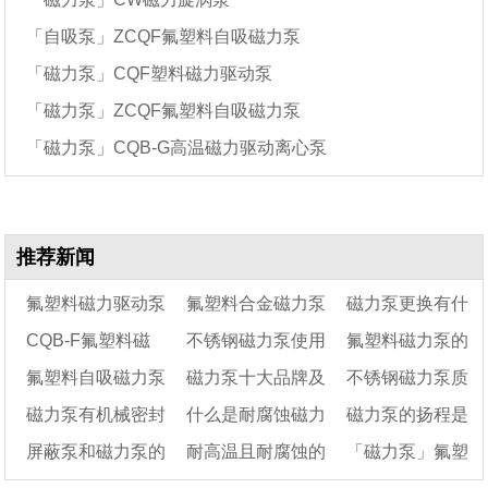
「自吸泵」ZCQF氟塑料自吸磁力泵
「磁力泵」CQF塑料磁力驱动泵
「磁力泵」ZCQF氟塑料自吸磁力泵
「磁力泵」CQB-G高温磁力驱动离心泵
推荐新闻
氟塑料磁力驱动泵
氟塑料合金磁力泵
磁力泵更换有什
CQB-F氟塑料磁
不锈钢磁力泵使用
氟塑料磁力泵的
打不出液体该怎么
用途有哪些
么风险
氟塑料自吸磁力泵
磁力泵十大品牌及
不锈钢磁力泵质
办?
力泵结构图及性能参
注意事项
优点是什么
磁力泵有机械密封
什么是耐腐蚀磁力
磁力泵的扬程是
数表
结构图及工作原理
选型实用指南​
量好不好?
屏蔽泵和磁力泵的
耐高温且耐腐蚀的
「磁力泵」氟塑
吗
泵?
多少米