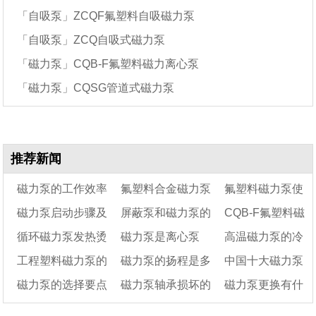
「自吸泵」ZCQF氟塑料自吸磁力泵
「自吸泵」ZCQ自吸式磁力泵
「磁力泵」CQB-F氟塑料磁力离心泵
「磁力泵」CQSG管道式磁力泵
推荐新闻
磁力泵的工作效率
氟塑料合金磁力泵
氟塑料磁力泵使
磁力泵启动步骤及
屏蔽泵和磁力泵的
CQB-F氟塑料磁
一般是多少?
用途有哪些
用注意事项
循环磁力泵发热烫
磁力泵是离心泵
高温磁力泵的冷
注意事项
区别在哪
力离心泵的工作原
工程塑料磁力泵的
磁力泵的扬程是多
中国十大磁力泵
手正常吗
吗？在性能上又有什
理及结构图详解
却方法及结构图
磁力泵的选择要点
磁力泵轴承损坏的
磁力泵更换有什
工作原理及使用注意
么区别？
少米
厂家
事项
原因
么风险