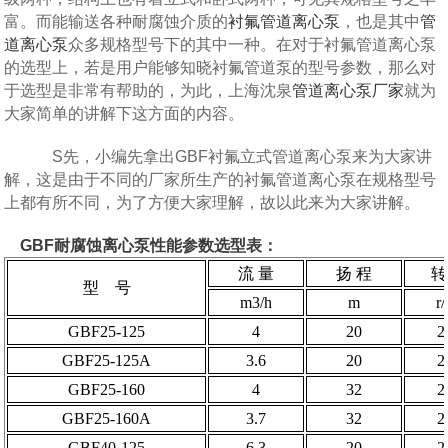
富。而能输送各种耐腐蚀介质的
衬氟管道离心泵
，也是其中
管
道离心泵
众多规格型号下的其中一种。在对于衬氟管道离心泵
的选型上，若是用户能够知晓衬氟管道泵的型号参数，那么对
于选型是非常有帮助的，为此，上海沈泉
管道离心泵厂家
就为
大家简单的讲解下这方面的内容。
S先，小编先拿出GBF衬氟立式管道离心泵来为大家讲
解，这是由于不同的厂家所生产的衬氟管道离心泵在规格型号
上都有所不同，为了方便大家理解，故以此来为大家讲解。
GBF耐腐蚀离心泵性能参数选型表：
流 量
扬 程
转
型 号
m3/h
m
r
GBF25-125
4
20
2
GBF25-125A
3.6
20
2
GBF25-160
4
32
2
GBF25-160A
3.7
32
2
GBF40-125
6.3
20
2