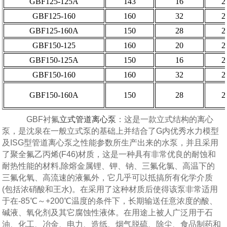
GBF125-125A
143
16
2
GBF125-160
160
32
2
GBF125-160A
150
28
2
GBF150-125
160
20
2
GBF150-125A
150
16
2
GBF150-160
160
32
2
GBF150-160A
150
28
2
GBF衬氟
立式管道离心泵
：这是一款立式结构的离心
泵，是沈泉在一般立式泵的基础上并结合了G内优秀水力模型
及ISG型管道离心泵之性能参数所生产出来的水泵，并且采用
了聚全氟乙丙烯(F46)材质，这是一种具有非常优良的耐蚀和
耐热性能的材料,除熔金属锂、钾、钠、三氟化氯、高温下的
三氟化氧、高流速的液氟外，它几乎可以抵搞所有化学介质
(包括浓硝酸和王水)。在采用了这种材质后使得该泵非常适用
于在-85℃～+200℃温度的条件下，长期输送任意浓度的酸、
碱液、氧化剂及其它腐蚀性液体。在用途上被人广泛用于石
油、化工、冶金、电力、造纸、烟气脱硫、除尘、食品制药和