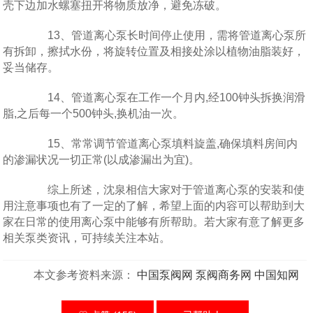
壳下边加水螺塞扭开将物质放净，避免冻破。
13、管道离心泵长时间停止使用，需将管道离心泵所
有拆卸，擦拭水份，将旋转位置及相接处涂以植物油脂装好，
妥当储存。
14、管道离心泵在工作一个月内,经100钟头拆换润滑
脂,之后每一个500钟头,换机油一次。
15、常常调节管道离心泵填料旋盖,确保填料房间内
的渗漏状况一切正常(以成渗漏出为宜)。
综上所述，沈泉相信大家对于管道离心泵的安装和使
用注意事项也有了一定的了解，希望上面的内容可以帮助到大
家在日常的使用离心泵中能够有所帮助。若大家有意了解更多
相关泵类资讯，可持续关注本站。
本文参考资料来源：
中国泵阀网
泵阀商务网
中国知网