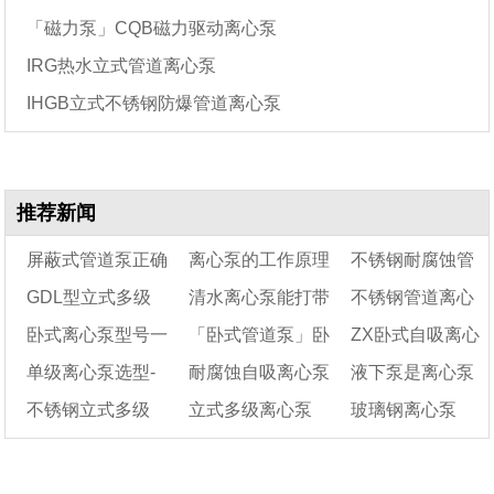
「磁力泵」CQB磁力驱动离心泵
IRG热水立式管道离心泵
IHGB立式不锈钢防爆管道离心泵
推荐新闻
屏蔽式管道泵正确
离心泵的工作原理
不锈钢耐腐蚀管
GDL型立式多级
清水离心泵能打带
不锈钢管道离心
安装方式及屏蔽泵的
及操作注意事项
道离心泵—立式管
卧式离心泵型号一
「卧式管道泵」卧
ZX卧式自吸离心
安装尺寸图
管道离心泵工作原理
颗粒的介质么?
道离心泵选型
泵-管道离心泵
单级离心泵选型-
耐腐蚀自吸离心泵
液下泵是离心泵
及性能参数选型表
览表
式管道离心泵 （低
泵规格型号及结构
不锈钢立式多级
立式多级离心泵
玻璃钢离心泵
立式单级单吸离心
转速）产品种类
发生气蚀的原因是什
图
吗
泵-KQL50/170-3/2型
泵-不锈钢立式多级
么?
_40DL
泵