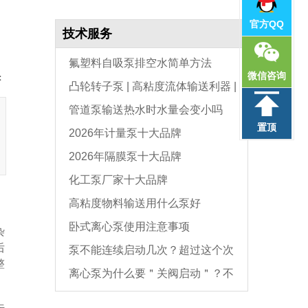
官方QQ
技术服务
氟塑料自吸泵排空水简单方法
微信咨询
：
凸轮转子泵 | 高粘度流体输送利器 |
管道泵输送热水时水量会变小吗
选型与维护全指南
置顶
2026年计量泵十大品牌
2026年隔膜泵十大品牌
化工泵厂家十大品牌
高粘度物料输送用什么泵好
卧式离心泵使用注意事项
杂
后
泵不能连续启动几次？超过这个次
整
离心泵为什么要＂关阀启动＂？不
数，电机必坏
是怕烧电机，而是这个原因