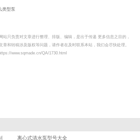
么类型泵
网站只负责对文章进行整理、排版、编辑，是出于传递 更多信息之目的，
文章和转稿涉及版权等问题，请作者在及时联系本站，我们会尽快处理。
s://www.sqmade.cn/QA/1730.html
别
离心式清水泵型号大全