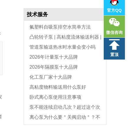
官方QQ
技术服务
氟塑料自吸泵排空水简单方法
微信咨询
：
凸轮转子泵 | 高粘度流体输送利器 |
管道泵输送热水时水量会变小吗
选型与维护全指南
置顶
2026年计量泵十大品牌
2026年隔膜泵十大品牌
化工泵厂家十大品牌
高粘度物料输送用什么泵好
很
家
卧式离心泵使用注意事项
泵不能连续启动几次？超过这个次
者
离心泵为什么要＂关阀启动＂？不
数，电机必坏
是怕烧电机，而是这个原因