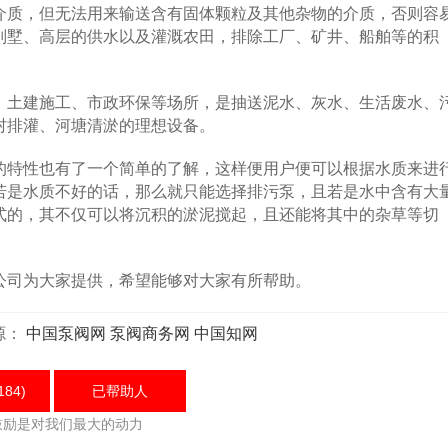
质，但无法用来输送含有固体颗粒及其他杂物的介质，否则容
别墅、高层的供水以及灌溉农田，排除工厂、矿井、船舶等的积
土建施工、市政环保等场所，是抽送泥水、灰水、生活废水、
村排灌、河塘清淤的理想设备。
特性也有了一个简单的了解，这样便用户便可以根据水质来进
若是水质不好的话，那么就只能选择排污泵，且若是水中含有大
式的，其不仅可以将沉积的淤泥搅起，且还能将其中的杂草等切
司为大家提供，希望能够对大家有所帮助。
源：
中国泵阀网
泵阀商务网
中国知网
184)
已帮助
人
鼓励是对我们最大的动力