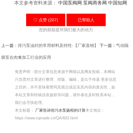
本文参考资料来源：
中国泵阀网
泵阀商务网
中国知网
♡ 点赞 (207)
已帮助
人
您的鼓励是对我们最大的动力
上一篇：
排污泵油封的常用材料及特性-【厂家直销】
下一篇：
气动隔
膜泵在肉禽加工行业的应用
免责声明：部分文章信息来源于网络以及网友投稿，本网站
只负责对文章进行整理、排版、编辑，是出于传递 更多信息
之目的，并不意味着赞同其观点或证实其内容的真实性，如
本站文章和转稿涉及版权等问题，请作者在及时联系本站，
我们会尽快处理。
本文标题：
厂家告诉你污水泵扬程的计算
本文地址：
https://www.sqmade.cn/QA/603.html