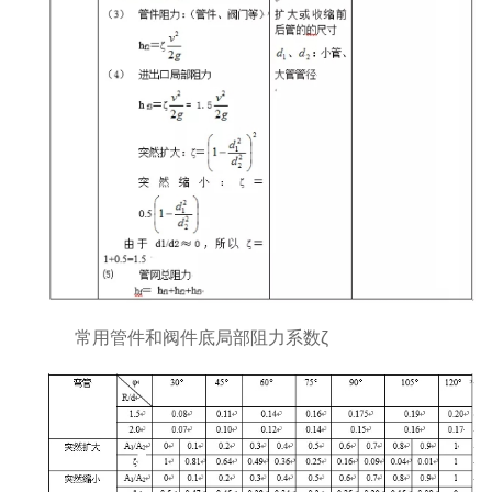
常用管件和阀件底局部阻力系数ζ