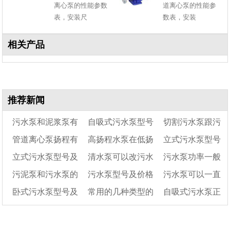
离心泵的性能参数
道离心泵的性能参
表，安装尺
数表，安装
相关产品
推荐新闻
污水泵和泥浆泵有
自吸式污水泵型号
切割污水泵跟污
管道离心泵扬程有
高扬程水泵在低扬
立式污水泵型号
什么区别
一览表
水泵哪个好
立式污水泵型号及
清水泵可以改污水
污水泵功率一般
50米的吗?
程下使用为什么烧毁
一览表
污泥泵和污水泵的
污水泵型号及价格
污水泵可以一直
参数
电机
泵吗
多大
卧式污水泵型号及
常用的几种类型的
自吸式污水泵正
区别
放在化粪池吗
价格
排污泵型号及字母代
确使用说明
表