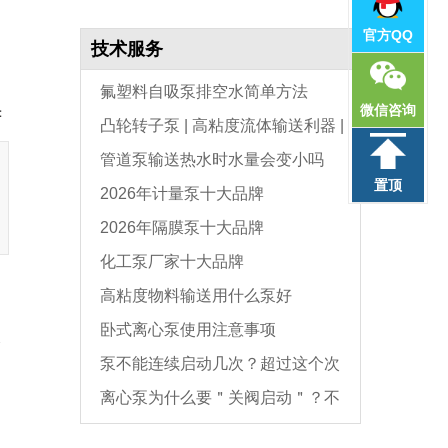
官方QQ
技术服务
氟塑料自吸泵排空水简单方法
微信咨询
：
凸轮转子泵 | 高粘度流体输送利器 |
管道泵输送热水时水量会变小吗
选型与维护全指南
置顶
2026年计量泵十大品牌
2026年隔膜泵十大品牌
化工泵厂家十大品牌
高粘度物料输送用什么泵好
卧式离心泵使用注意事项
水
泵不能连续启动几次？超过这个次
离心泵为什么要＂关阀启动＂？不
数，电机必坏
是怕烧电机，而是这个原因