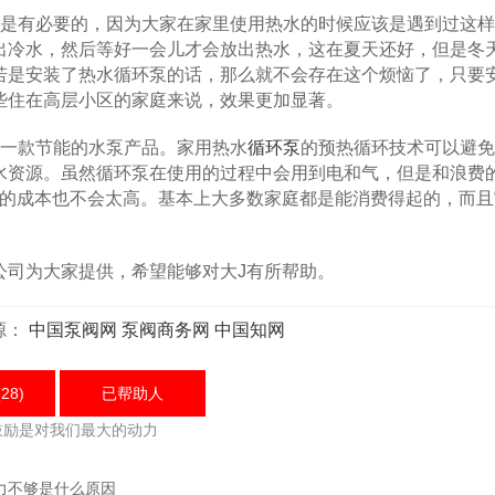
是有必要的，因为大家在家里使用热水的时候应该是遇到过这样
出冷水，然后等好一会儿才会放出热水，这在夏天还好，但是冬
若是安装了热水循环泵的话，那么就不会存在这个烦恼了，只要
些住在高层小区的家庭来说，效果更加显著。
一款节能的水泵产品。家用热水
循环泵
的预热循环技术可以避免
水资源。虽然循环泵在使用的过程中会用到电和气，但是和浪费
泵的成本也不会太高。基本上大多数家庭都是能消费得起的，而且
。
司为大家提供，希望能够对大J有所帮助。
源：
中国泵阀网
泵阀商务网
中国知网
28)
已帮助
人
鼓励是对我们最大的动力
力不够是什么原因