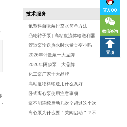
官方QQ
技术服务
氟塑料自吸泵排空水简单方法
微信咨询
：
凸轮转子泵 | 高粘度流体输送利器 |
管道泵输送热水时水量会变小吗
选型与维护全指南
置顶
2026年计量泵十大品牌
2026年隔膜泵十大品牌
化工泵厂家十大品牌
高粘度物料输送用什么泵好
卧式离心泵使用注意事项
部
此，
泵不能连续启动几次？超过这个次
离心泵为什么要＂关阀启动＂？不
数，电机必坏
是怕烧电机，而是这个原因