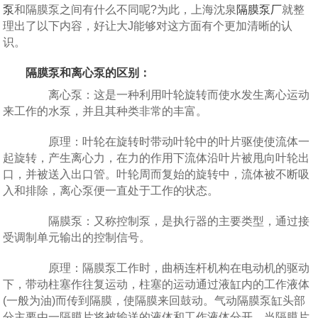
泵
和隔膜泵之间有什么不同呢?为此，上海沈泉
隔膜泵厂
就整
理出了以下内容，好让大J能够对这方面有个更加清晰的认
识。
隔膜泵和离心泵的区别：
离心泵：这是一种利用叶轮旋转而使水发生离心运动
来工作的水泵，并且其种类非常的丰富。
原理：叶轮在旋转时带动叶轮中的叶片驱使使流体一
起旋转，产生离心力，在力的作用下流体沿叶片被甩向叶轮出
口，并被送入出口管。叶轮周而复始的旋转中，流体被不断吸
入和排除，离心泵便一直处于工作的状态。
隔膜泵：又称控制泵，是执行器的主要类型，通过接
受调制单元输出的控制信号。
原理：隔膜泵工作时，曲柄连杆机构在电动机的驱动
下，带动柱塞作往复运动，柱塞的运动通过液缸内的工作液体
(一般为油)而传到隔膜，使隔膜来回鼓动。气动隔膜泵缸头部
分主要由一隔膜片将被输送的液体和工作液体分开，当隔膜片