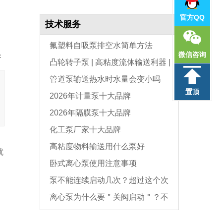
官方QQ
技术服务
氟塑料自吸泵排空水简单方法
微信咨询
：
凸轮转子泵 | 高粘度流体输送利器 |
管道泵输送热水时水量会变小吗
选型与维护全指南
置顶
2026年计量泵十大品牌
2026年隔膜泵十大品牌
化工泵厂家十大品牌
高粘度物料输送用什么泵好
就
卧式离心泵使用注意事项
泵不能连续启动几次？超过这个次
离心泵为什么要＂关阀启动＂？不
数，电机必坏
是怕烧电机，而是这个原因