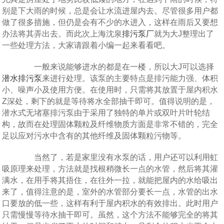
别是下大雨的时候，总是会让水流进屋内去。尽管很多用户都
做了很多措施，但仍是会有不少的水进入，这样在雨后又要想
办法将其弄出去。而此次上海沈泉
排污泵厂
就为大J整理出了
一些处理方法，大家请跟着小编一起来看看吧。
一般来说能够进水的都是在一楼，所以大J可以选择
潜水排污泵
来进行处理。该泵的主要特点是排污能力强、体积
小、噪声小及使用方便。在使用时，只需将其放置于屋内积水
Z深处，剩下的就是等待将水全部抽干即可。值得说明的是，
潜水式无堵塞排污泵由于采用了独特的单片或双叶片叶轮结
构，故而在处理固体颗粒及纤维物质方面是非常不错的，完全
足以应对污水中含有的其他纤维及固体颗粒污物等。
当然了，若是家里没有水泵的话，用户还可以利用虹
吸原理来处理，方法就是找根稍微长一点的水管，然后将其灌
满水，在用手将其捂住，在往外一拉，就能把屋内的水给吸出
来了，值得注意的是，室外的水管部分要长一点，水管的出水
口要放的低一些，这样有利于屋内积水的有效排出。此时用户
只需慢慢等待水抽干即可。虽然，这个方法不能够完全的将其