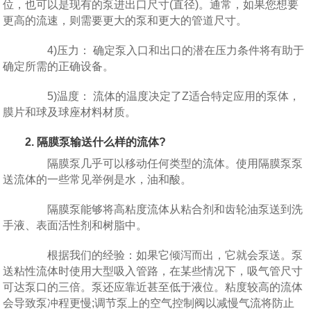
位，也可以是现有的泵进出口尺寸(直径)。通常，如果您想要
更高的流速，则需要更大的泵和更大的管道尺寸。
4)压力： 确定泵入口和出口的潜在压力条件将有助于
确定所需的正确设备。
5)温度： 流体的温度决定了Z适合特定应用的泵体，
膜片和球及球座材料材质。
2. 隔膜泵输送什么样的流体?
隔膜泵几乎可以移动任何类型的流体。使用隔膜泵泵
送流体的一些常见举例是水，油和酸。
隔膜泵能够将高粘度流体从粘合剂和齿轮油泵送到洗
手液、表面活性剂和树脂中。
根据我们的经验：如果它倾泻而出，它就会泵送。泵
送粘性流体时使用大型吸入管路，在某些情况下，吸气管尺寸
可达泵口的三倍。泵还应靠近甚至低于液位。粘度较高的流体
会导致泵冲程更慢;调节泵上的空气控制阀以减慢气流将防止