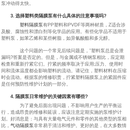
泵冲动得太快。
3. 选择塑料类隔膜泵有什么具体的注意事项吗?
塑料隔膜泵
有PP塑料和PVDF等两种材质，Z适合涉
及酸、腐蚀性和漂白剂等化学品的应用。有些化学品不适用于
塑料泵，如苯乙烯和某些树脂，如异氰酸酯和多元醇。
这个问题的一个常见后续问题是，"塑料泵总是会泄
漏吗?答案是否定的。但是，与金属或不锈钢泵相比，应定期
检查和重新拧紧它们。拧紧的频率取决于应用;压力、使用时
间和流体温度都会影响塑料的流动。请记住，塑料材料在压缩
时会流动。根据泵的维修职责，拧紧塑料隔膜泵上的紧固件应
是任何预防性维护计划的一部分。
4. 隔膜泵日常维护的关键因素有哪些?
为了避免后面出现问题，不影响用户生产的平衡运
行，造成昂贵的维修和延误，应该注意定期实施的泵维护计
划。好消息是：与具有大量电气元件和零件的其他类型的泵相
比，
气动隔膜泵
非常易于清洁和维护。更好的是，在大多数情