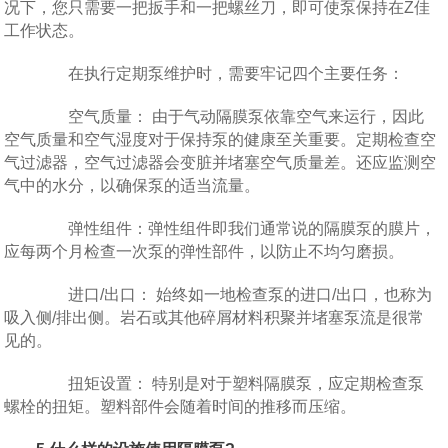
况下，您只需要一把扳手和一把螺丝刀，即可使泵保持在Z佳
工作状态。
在执行定期泵维护时，需要牢记四个主要任务：
空气质量： 由于气动隔膜泵依靠空气来运行，因此
空气质量和空气湿度对于保持泵的健康至关重要。定期检查空
气过滤器，空气过滤器会变脏并堵塞空气质量差。还应监测空
气中的水分，以确保泵的适当流量。
弹性组件：弹性组件即我们通常说的隔膜泵的膜片，
应每两个月检查一次泵的弹性部件，以防止不均匀磨损。
进口/出口： 始终如一地检查泵的进口/出口，也称为
吸入侧/排出侧。岩石或其他碎屑材料积聚并堵塞泵流是很常
见的。
扭矩设置： 特别是对于塑料隔膜泵，应定期检查泵
螺栓的扭矩。塑料部件会随着时间的推移而压缩。