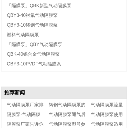
「隔膜泵」QBK新型气动隔膜泵
QBY3-40衬氟气动隔膜泵
QBY3-10铸钢气动隔膜泵
塑料气动隔膜泵
「隔膜泵」QBY气动隔膜泵
QBK-40铝合金气动隔膜泵
QBY3-10PVDF气动隔膜泵
推荐新闻
气动隔膜泵厂家排
铸钢气动隔膜泵的
气动隔膜泵流量
隔膜泵-气动隔膜
气动隔膜泵通气后
气动隔膜泵使用
名（隔膜泵多少钱一
10大特点
有多大（气动隔膜
隔膜泵厂家告诉你
气动隔膜泵型号参
气动隔膜泵适用
台）
泵-隔膜泵类型
不工作的原因有哪些
泵如何调节流量）
注意事项