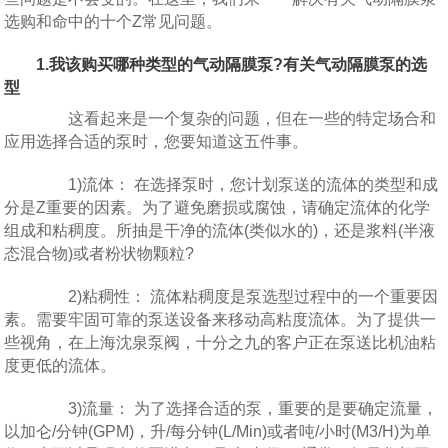
选购和命中的十个Z常见问题。
1.我该购买哪种类型的气动隔膜泵?有关气动隔膜泵的选
型
这看起来是一个复杂的问题，但在一些的特定场合和
应用选择合适的泵时，您要知道这五件事。
1)流体： 在选择泵时，您计划泵送的流体的类型和成
分是Z重要的因素。为了避免磨损或腐蚀，请确定流体的化学
组成和粘稠度。所抽是干净的流体(类似水的)，还是浆料(半液
态混合物)或者粉状物颗粒?
2)粘稠性： 流体粘稠度是泵选型过程中的一个重要因
素。需要牢固可靠的泵送设备来移动高粘度流体。为了提供一
些视角，在上海沈泉泵阀，十分之九的客户正在泵送比机油粘
度更低的流体。
3)流量： 为了选择合适的泵，重要的是要确定流量，
以加仑/分钟(GPM)，升/每分钟(L/Min)或者吨/小时(M3/H)为单