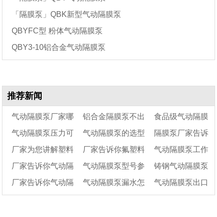
「隔膜泵」QBK新型气动隔膜泵
QBYFC型 粉体气动隔膜泵
QBY3-10铝合金气动隔膜泵
推荐新闻
气动隔膜泵厂家哪
铝合金隔膜泵不出
食品级气动隔膜
气动隔膜泵压力可
气动隔膜泵的选型
隔膜泵厂家告诉
家好？
液体的七个原因（铝
泵如何清洗及日常
厂家为您讲解塑料
厂家告诉你氟塑料
气动隔膜泵工作
以达到多少
合金气动隔膜泵工作
方法及选型参数
维护保养方法
你隔膜泵有哪几个
厂家告诉你气动隔
气动隔膜泵型号参
铸钢气动隔膜泵
气动隔膜泵的七大注
原理）
气动隔膜泵在油漆喷
型号
原理及常见故障排
厂家告诉你气动隔
气动隔膜泵漏水怎
气动隔膜泵出口
意事项
膜泵在各个领域的应
涂行业使用
数表（气动隔膜泵可
除
的10大特点
用
膜泵膜片破裂怎么解
以输送面粉吗）
么回事
有气泡产生的几个
决?
原因