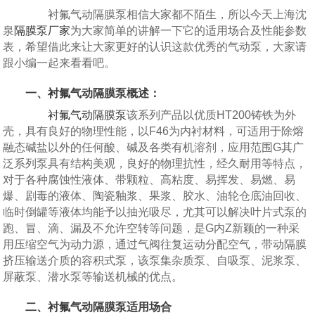
衬氟气动隔膜泵相信大家都不陌生，所以今天上海沈
泉
隔膜泵厂家
为大家简单的讲解一下它的适用场合及性能参数
表，希望借此来让大家更好的认识这款优秀的气动泵，大家请
跟小编一起来看看吧。
一、衬氟气动隔膜泵概述：
衬氟气动隔膜泵
该系列产品以优质HT200铸铁为外
壳，具有良好的物理性能，以F46为内衬材料，可适用于除熔
融态碱盐以外的任何酸、碱及各类有机溶剂，应用范围G其广
泛系列泵具有结构美观，良好的物理抗性，经久耐用等特点，
对于各种腐蚀性液体、带颗粒、高粘度、易挥发、易燃、易
爆、剧毒的液体、陶瓷釉浆、果浆、胶水、油轮仓底油回收、
临时倒罐等液体均能予以抽光吸尽，尤其可以解决叶片式泵的
跑、冒、滴、漏及不允许空转等问题，是G内Z新颖的一种采
用压缩空气为动力源，通过气阀往复运动分配空气，带动隔膜
挤压输送介质的容积式泵，该泵集杂质泵、自吸泵、泥浆泵、
屏蔽泵、潜水泵等输送机械的优点。
二、衬氟气动隔膜泵适用场合