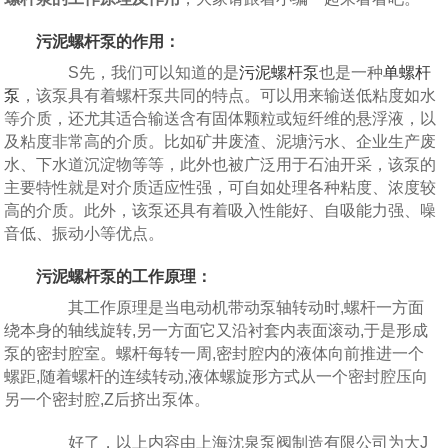
污泥螺杆泵的作用：
S先，我们可以知道的是
污泥螺杆泵
也是一种
单螺杆
泵
，该泵具有着螺杆泵共同的特点。可以用来输送低粘度如水
等介质，还尤其适合输送含有固体颗粒或短纤维的悬浮液，以
及粘度非常高的介质。比如矿井废渣、泥塘污水、企业生产废
水、下水道沉淀物等等，此外也被广泛用于石油开采，该泵的
主要特性就是对介质适应性强，可自如处理各种粘度、浓度较
高的介质。此外，该泵还具有着吸入性能好、自吸能力强、噪
音低、振动小等优点。
污泥螺杆泵的工作原理：
其工作原理是当电动机带动泵轴转动时,螺杆一方面
绕本身的轴线旋转,另一方面它又沿衬套内表面滚动,于是形成
泵的密封腔室。螺杆每转一周,密封腔内的液体向前推进一个
螺距,随着螺杆的连续转动,液体螺旋形方式从一个密封腔压向
另一个密封腔,Z后挤出泵体。
好了，以上内容由上海沈泉泵阀制造有限公司为大J