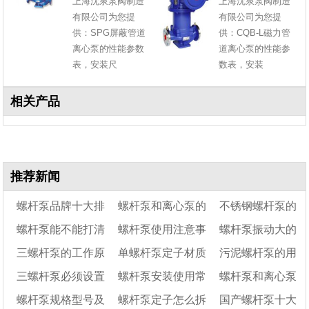
上海沈泉泵阀制造
上海沈泉泵阀制造
有限公司为您提
有限公司为您提
供：SPG屏蔽管道
供：CQB-L磁力管
离心泵的性能参数
道离心泵的性能参
表，安装尺
数表，安装
相关产品
推荐新闻
螺杆泵品牌十大排
螺杆泵和离心泵的
不锈钢螺杆泵的
螺杆泵能不能打清
螺杆泵使用注意事
螺杆泵振动大的
名及选型要点
优缺点
优缺点
三螺杆泵的工作原
单螺杆泵定子材质
污泥螺杆泵的用
水
项及维护保养方法
原因及处理方法
三螺杆泵必须设置
螺杆泵安装使用常
螺杆泵和离心泵
理及结构特点
介绍
途有哪些
螺杆泵规格型号及
螺杆泵定子怎么拆
国产螺杆泵十大
安全阀么?
见问题
的区别