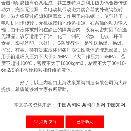
合器和耐腐蚀离心泵组成。其主要特点是利用磁力偶合器传递
动力，完全无泄漏，当电动机带动磁力偶合器的外磁钢旋转
时，磁力线穿过问隙和隔离套，作用于内磁钢上，使泵转子与
电动机同步旋转，无机械接触地传递扭矩。在泵轴的动力输入
端，由于液体被封闭在静止的隔离套内，没有动密封因而完全
无泄漏。该泵适用于石油、化工、制药、冶炼、电镀、环保、
食品、影视洗印、水处理、G防等行业，是输送易燃、易爆、
挥发、有毒、稀有贵重液体和各种腐蚀性液体的理想设备。适
用于输送吸入压力不大于0.2MPa，Z大工作压力1.6MPa，温
度不超过100℃，密度不大于1600kg/m3，粘度不大于30×10-
6m2/S的不含硬颗粒和纤维的液体。
好了，以上内容由上海沈泉泵阀制造有限公司为大家
提供，希望能够对大家有所帮助。
本文参考资料来源：
中国泵阀网
泵阀商务网
中国知网
♡ 点赞 (89)
已帮助
人