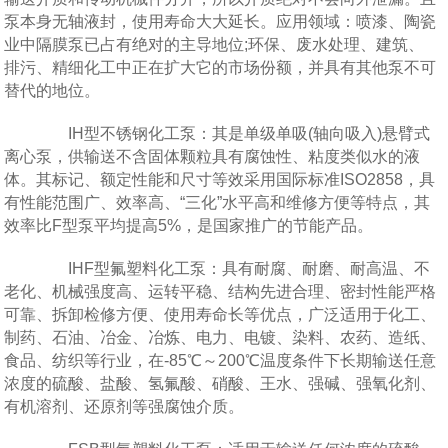
泵本身无轴液封，使用寿命大大延长。应用领域：喷漆、陶瓷
业中隔膜泵已占有绝对的主导地位;环保、废水处理、建筑、
排污、精细化工中正在扩大它的市场份额，并具有其他泵不可
替代的地位。
IH型不锈钢化工泵：其是单级单吸(轴向吸入)悬臂式
离心泵，供输送不含固体颗粒具有腐蚀性、粘度类似水的液
体。其标记、额定性能和尺寸等效采用国际标准ISO2858，具
有性能范围广、效率高、“三化”水平高和维修方便等特点，其
效率比F型泵平均提高5%，是国家推广的节能产品。
IHF型氟塑料化工泵：具有耐腐、耐磨、耐高温、不
老化、机械强度高、运转平稳、结构先进合理、密封性能严格
可靠、拆卸检修方便、使用寿命长等优点，广泛适用于化工、
制药、石油、冶金、冶炼、电力、电镀、染料、农药、造纸、
食品、纺织等行业，在-85℃～200℃温度条件下长期输送任意
浓度的硫酸、盐酸、氢氟酸、硝酸、王水、强碱、强氧化剂、
有机溶剂、还原剂等强腐蚀介质。