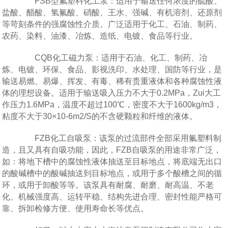
FSB型氟塑料化工泵：适用于输送任何浓度的硫酸、
盐酸、醋酸、氢氟酸、硝酸、王水、强碱、有机溶剂、还原剂
等苛刻条件的强腐蚀性介质。广泛适用于化工、石油、制药、
农药、染料、油漆、冶炼、造纸、电镀、食品等行业。
CQB化工磁力泵：适用于石油、化工、制药、冶
炼、电镀、环保、食品、影视洗印、水处理、国防等行业，是
输送易燃、易爆、挥发、有毒、稀有贵重液体和各种腐蚀性液
体的理想设备。适用于输送吸入压力不大于0.2MPa，Zui大工
作压力1.6MPa，温度不超过100℃，密度不大于1600kg/m3，
粘度不大于30×10-6m2/S的不含硬颗粒和纤维的液体。
FZB化工自吸泵：该泵的过流部件全部采用氟塑料制
造，且又具有自吸功能，因此，FZB自吸泵的用途非常广泛，
如：将地下槽中的腐蚀性液体抽送至目标地点，将底端无出口
的酸碱槽中的酸碱抽送到目标地点，或用于多个酸槽之间的循
环，或用于卸酸等等。该泵具有耐腐、耐磨、耐高温、不老
化、机械强度高、运转平稳、结构先进合理、密封性能严格可
靠、拆卸检修方便、使用寿命长等优点。