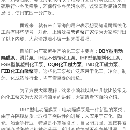
硫酸行业各类稀酸，环保行业各类污水等。该泵既耐腐蚀又耐
磨损，使用范围十分广泛。
而近来，就有来自青海的用户表示想要知道耐腐蚀化
工泵有哪些型号，对此，上海沈泉
管道泵厂家
便为大家整理出
了以下内容。大家请跟着小编一起来看看吧。
目前国内厂家所生产的化工泵主要有：
DBY型电动
隔膜泵
、滑片泵、IH型不锈钢化工泵、IHF型氟塑料化工泵、
FSB型氟塑料化工泵、
CQB化工磁力泵
、IMD化工磁力泵、
FZB化工自吸泵
等。这些化工泵被广泛应用于化工、冶金、制
药、化成箔等行业，均有着重要的用途。
为了方便大家理解，沈泉小编就以其中几款比较常见
的化工泵来为大家进行简单的讲解，大家请看下面的介绍。
DBY型电动隔膜泵：电动隔膜泵是一种新型的泵类，
由于在隔膜材质上取得了突破性的进展，来应用于石化、陶
瓷、冶金等行业，特点是不需灌引水，自吸能力强。直接将被
输送介质和传动机械件分开，所以介质绝对不会向外泄漏。且