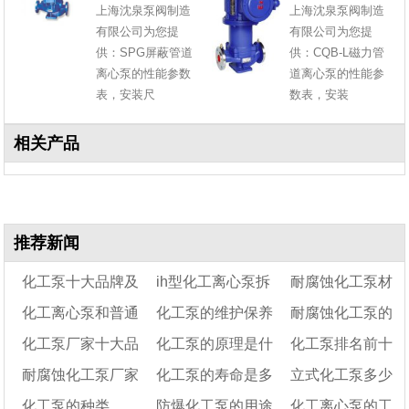
上海沈泉泵阀制造
上海沈泉泵阀制造
有限公司为您提
有限公司为您提
供：SPG屏蔽管道
供：CQB-L磁力管
离心泵的性能参数
道离心泵的性能参
表，安装尺
数表，安装
相关产品
推荐新闻
化工泵十大品牌及
ih型化工离心泵拆
耐腐蚀化工泵材
化工离心泵和普通
化工泵的维护保养
耐腐蚀化工泵的
选型实用指南
装步骤
质有哪些
化工泵厂家十大品
化工泵的原理是什
化工泵排名前十
离心泵有什么区别
密封形式有哪些
耐腐蚀化工泵厂家
化工泵的寿命是多
立式化工泵多少
牌
么
的企业
化工泵的种类
防爆化工泵的用途
化工离心泵的工
排名前十
少年
钱