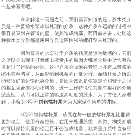
一起来看看吧。
在讲解这一问题之前，我们需要知道的是，胶水类介
质是一种普通水泵难以处理的介质，这种介质在运输的过程中
很容易吸附在管道内壁，使其造成堵塞。而目前来讲，处理这
种胶水类介质都是用用介质适应性强的
螺杆泵
来处理的。
因为普通的水泵对于介质的粘度是较为敏感的，它们
之所以会出现不打量或出液量少的原因大都是介质中所含有粘
度超过了运输的标准。这些介质会吸附在管壁上并造成管路的
缩小甚至堵塞，从而影响到机泵的正常运行。而螺杆泵之所以
能够很好的运输此类介质，是因为该泵是依靠定子和转子之间
的相互啮合来移动物料的，这一工作特性使其拥有很好的介质
适应性，从而可以正常的输送高粘度的胶水。为了方便大家理
解，小编以
G型不锈钢螺杆泵
来为大家做个简单的讲解。
G型不锈钢螺杆泵：该泵在与一般的螺杆泵相比显得
更加稳定，使用寿命更长，在用来处理胶类、膏类、糊类介质
时可以保持流量的稳定且不会造成堵塞，就算是介质中含有纤