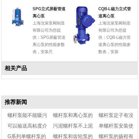
SPG立式屏蔽管道
CQB-L磁力立式管
离心泵
道离心泵
上海沈泉泵阀制造
上海沈泉泵阀制造
有限公司为您提
有限公司为您提
供：SPG屏蔽管道
供：CQB-L磁力管
离心泵的性能参数
道离心泵的性能参
表，安装尺
数表，安装
相关产品
推荐新闻
螺杆泵能不能吸污
螺杆泵和离心泵的
螺杆泵定子有没
可以输送高粘度介
污泥螺杆泵不上泥
单螺杆泵安装使
泥
区别
有正反
G系列单螺杆泵的
螺杆泵和齿轮泵的
螺杆泵的扬程有
质的泵有哪些?
是什么故障
用注意事项