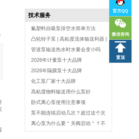
官方QQ
技术服务
氟塑料自吸泵排空水简单方法
微信咨询
：
凸轮转子泵 | 高粘度流体输送利器 |
管道泵输送热水时水量会变小吗
选型与维护全指南
置顶
2026年计量泵十大品牌
2026年隔膜泵十大品牌
化工泵厂家十大品牌
高粘度物料输送用什么泵好
。
杆
卧式离心泵使用注意事项
泵
泵不能连续启动几次？超过这个次
离心泵为什么要＂关阀启动＂？不
数，电机必坏
看
是怕烧电机，而是这个原因