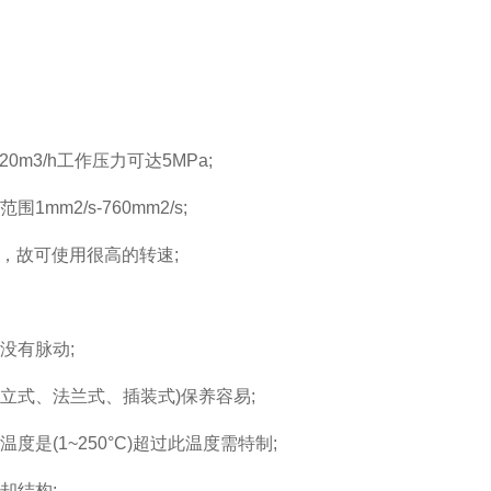
m3/h工作压力可达5MPa;
2/s-760mm2/s;
故可使用很高的转速;
没有脉动;
式、法兰式、插装式)保养容易;
(1~250°C)超过此温度需特制;
却结构;