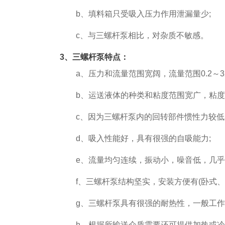
b、填料箱只受吸入压力作用泄漏量少;
c、与三螺杆泵相比，对杂质不敏感。
3、三螺杆泵特点：
a、压力和流量范围宽阔，流量范围0.2～320
b、运送液体的种类和粘度范围宽广，粘度范围1mm
c、因为三螺杆泵内的回转部件惯性力较低，
d、吸入性能好，具有很强的自吸能力;
e、流量均匀连续，振动小，噪音低，几乎
f、三螺杆泵结构坚实，安装方便有(卧式、立
g、三螺杆泵具有很强的耐热性，一般工作温度是
h、根据所输送介质需要还可提供加热或冷