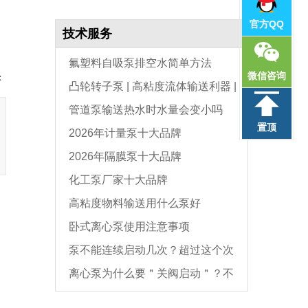
官方QQ
技术服务
氟塑料自吸泵排空水简单方法
微信咨询
：
凸轮转子泵 | 高粘度流体输送利器 |
管道泵输送热水时水量会变小吗
选型与维护全指南
置顶
2026年计量泵十大品牌
2026年隔膜泵十大品牌
化工泵厂家十大品牌
高粘度物料输送用什么泵好
卧式离心泵使用注意事项
泵不能连续启动几次？超过这个次
离心泵为什么要＂关阀启动＂？不
数，电机必坏
是怕烧电机，而是这个原因