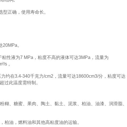
选型正确，使用寿命长。
20MPa。
粘性液为7 MPa，粘度不高的液体可达3MPa，流量为
²/s 。
约在3.4-340千克力/cm2，流量可达18600cm3/分，粘度可达
0°C超过此温度需特制。
粉糊、糖蜜、果肉、陶土、黏土、泥浆、柏油、油漆、润滑脂、
，柏油，燃料油和其他高粘度油的运输。