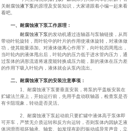
关耐腐蚀
液下泵
的原理及安装知识，大家请跟着小编一起来看
看吧。
一、耐腐蚀液下泵工作原理：
耐腐蚀液下泵
的发动机通过连轴器与泵轴链接，从而
带动叶轮旋转，而叶轮中的叶片的作用使液体旋转，对液体做
功，使其能量添加。对液体做离心作用下，向叶轮四周甩出，
当叶轮内的液体甩出后，叶轮内的压力低于进水管内压力，通
过泵体的涡形流道将速度能转换成压力能，新的液体在压力差
的作用下吸入叶轮内，液体就会从泵内流出。
二、耐腐蚀液下泵的安装注意事项：
1、耐腐蚀液下泵要垂直安装，将泵的平盖板安装在
贮罐法兰座上，开始运行前，先用手盘动联轴器，检查泵是否
有卡阻现象，转动是否灵活。
2、耐腐蚀液下泵起动前只要贮罐中液体高于泵体即
可开车，严禁无介质运转和反方向运转，否则泵体内因缺乏液
体润滑而损坏轴承、轴套、如发现有剧烈振动或异常声音，立