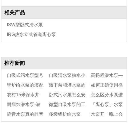
相关产品
ISW型卧式清水泵
IRG热水立式管道离心泵
推荐新闻
自吸式污水泵型号
自吸清水泵抽水小
高扬程潜水泵—
锅炉给水泵的装配
液下泵和潜水泵的
如何正确使用循
一览表
怎么办
高扬程潜水泵规格
农村15米深水井
卧式污水泵怎么安
怎么区分水泵进
和拆卸
区别
型号
环水泵
耐腐蚀潜水泵-潜
微型自吸水泵的工
「离心泵」水泵
用什么水泵好?
装及拆卸
水口和出水口
静音水泵真的静音
多级锅炉给水泵
水泵开一晚上会
水泵不锈钢
作原理及保养步骤
的选型条件及类型
吗
——多级锅炉给水泵
选择
烧坏吗