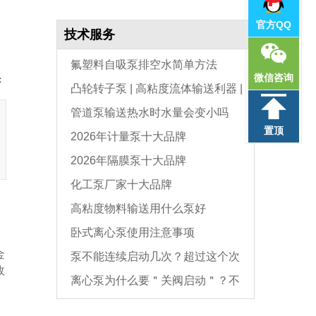
官方QQ
技术服务
氟塑料自吸泵排空水简单方法
微信咨询
：
凸轮转子泵 | 高粘度流体输送利器 |
管道泵输送热水时水量会变小吗
选型与维护全指南
置顶
2026年计量泵十大品牌
2026年隔膜泵十大品牌
化工泵厂家十大品牌
高粘度物料输送用什么泵好
卧式离心泵使用注意事项
、
金
泵不能连续启动几次？超过这个次
故
离心泵为什么要＂关阀启动＂？不
数，电机必坏
是怕烧电机，而是这个原因