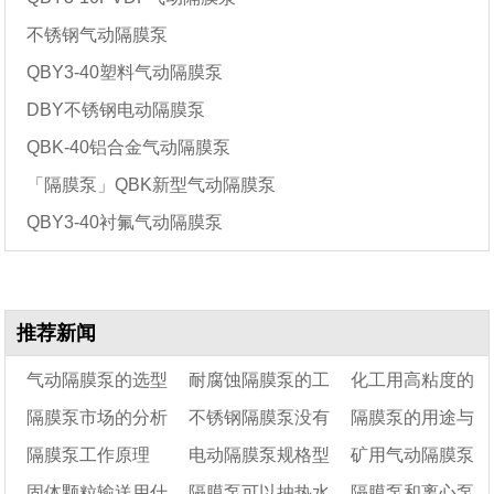
不锈钢气动隔膜泵
QBY3-40塑料气动隔膜泵
DBY不锈钢电动隔膜泵
QBK-40铝合金气动隔膜泵
「隔膜泵」QBK新型气动隔膜泵
QBY3-40衬氟气动隔膜泵
推荐新闻
气动隔膜泵的选型
耐腐蚀隔膜泵的工
化工用高粘度的
隔膜泵市场的分析
不锈钢隔膜泵没有
隔膜泵的用途与
方法及选型参数
作原理
油或膏是否可以用
隔膜泵工作原理
电动隔膜泵规格型
矿用气动隔膜泵
吸力是啥原因
离心泵输送?
原理
固体颗粒输送用什
隔膜泵可以抽热水
隔膜泵和离心泵
(隔膜泵配件及名称)
号参数表及选型
的适用范围有哪些