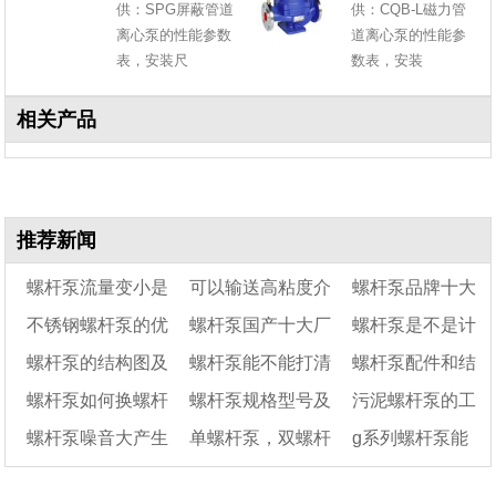
供：SPG屏蔽管道
供：CQB-L磁力管
离心泵的性能参数
道离心泵的性能参
表，安装尺
数表，安装
相关产品
推荐新闻
螺杆泵流量变小是
可以输送高粘度介
螺杆泵品牌十大
不锈钢螺杆泵的优
螺杆泵国产十大厂
螺杆泵是不是计
什么原因?要怎么解
质的泵有哪些?
排名
螺杆泵的结构图及
螺杆泵能不能打清
螺杆泵配件和结
决?
缺点
家
量泵
螺杆泵如何换螺杆
螺杆泵规格型号及
污泥螺杆泵的工
工作原理
水
构图
螺杆泵噪音大产生
单螺杆泵，双螺杆
g系列螺杆泵能
结构图
作原理及结构特点
的原因和排除方法
泵和三螺杆泵的区别
输送水吗