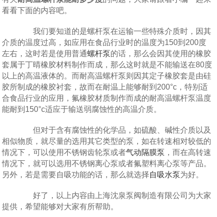
看看下面的内容吧。
我们要知道的是螺杆泵在运输一些特殊介质时，因其
介质的温度过高，如应用在食品行业时的温度为150到200度
左右，这时若是使用普通
螺杆泵
的话，那么会因其使用的橡胶
套属于丁晴橡胶材料制作而成，那么这时就是不能输送在80度
以上的高温液体的。而耐高温螺杆泵则因其定子橡胶套是由硅
胶所制成的橡胶衬套，故而在耐温上能够耐到200°c，特别适
合食品行业的应用，氟橡胶材质制作而成的耐高温螺杆泵温度
能耐到150°c适应于输送弱腐蚀性的高温介质。
但对于含有腐蚀性的化学品，如硫酸、碱性介质以及
相似物质，就尽量的选用其它类型的泵，如在转速相对较低的
情况下，可以使用不锈钢齿轮泵或者
气动隔膜泵
，而在高转速
情况下，就可以选用不锈钢离心泵或者氟塑料离心泵等产品。
另外，若是需要自吸功能的话，那么就选择
自吸水泵
为好。
好了，以上内容由上海沈泉泵阀制造有限公司为大家
提供，希望能够对大家有所帮助。