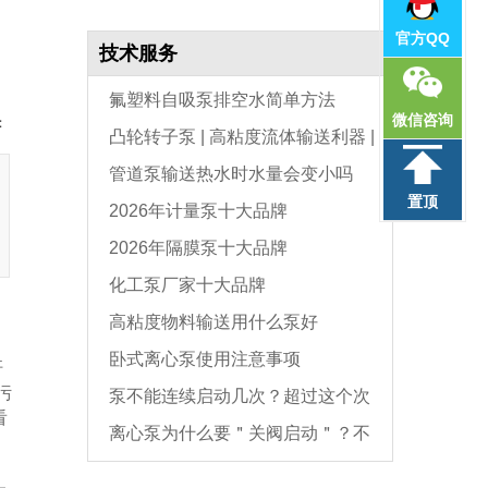
官方QQ
技术服务
氟塑料自吸泵排空水简单方法
微信咨询
：
凸轮转子泵 | 高粘度流体输送利器 |
管道泵输送热水时水量会变小吗
选型与维护全指南
置顶
2026年计量泵十大品牌
2026年隔膜泵十大品牌
化工泵厂家十大品牌
高粘度物料输送用什么泵好
卧式离心泵使用注意事项
杆
污
泵不能连续启动几次？超过这个次
看
离心泵为什么要＂关阀启动＂？不
数，电机必坏
是怕烧电机，而是这个原因