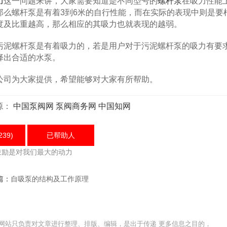
力
这一问题来讲，大家需要知道是不同型号的
螺杆泵
在吸力性能
那么螺杆泵是有着3到6米的自行性能，而在实际的表现中则是要
度及比重越高，那么相应的其吸力也就表现的越弱。
泥螺杆泵是有着吸力的，若是用户对于污泥螺杆泵的吸力有要
择出合适的水泵。
司为大家提供，希望能够对大家有所帮助。
源：
中国泵阀网
泵阀商务网
中国知网
239)
已帮助
人
鼓励是对我们最大的动力
篇：
自吸泵的结构及工作原理
网站只负责对文章进行整理、排版、编辑，是出于传递 更多信息之目的，