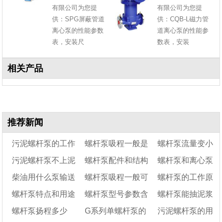
有限公司为您提
有限公司为您提
供：SPG屏蔽管道
供：CQB-L磁力管
离心泵的性能参数
道离心泵的性能参
表，安装尺
数表，安装
相关产品
推荐新闻
污泥螺杆泵的工作
螺杆泵吸程一般是
螺杆泵流量变小
污泥螺杆泵不上泥
螺杆泵配件和结构
螺杆泵和离心泵
原理及结构特点
多少
是什么原因?要怎么
柴油用什么泵输送
螺杆泵吸程一般可
螺杆泵的工作原
是什么故障
特点
解决?
的优缺点
螺杆泵特点和用途
螺杆泵型号参数含
螺杆泵能抽泥浆
好
达多少米
理及优缺点​
螺杆泵扬程多少
G系列单螺杆泵的
污泥螺杆泵的用
义详解
吗