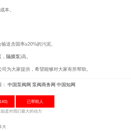
成本。
输送含固率≥20%的污泥。
泵
，
隔膜泵
)高。
司为大家提供，希望能够对大家有所帮助。
源：
中国泵阀网
泵阀商务网
中国知网
140)
已帮助
人
鼓励是对我们最大的动力
多大