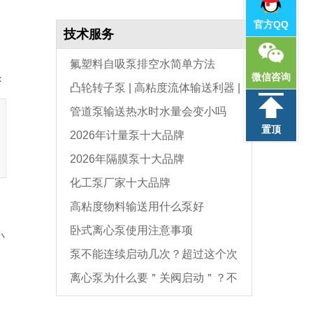
官方QQ
技术服务
氟塑料自吸泵排空水简单方法
微信咨询
：
凸轮转子泵 | 高粘度流体输送利器 |
管道泵输送热水时水量会变小吗
选型与维护全指南
置顶
2026年计量泵十大品牌
2026年隔膜泵十大品牌
化工泵厂家十大品牌
高粘度物料输送用什么泵好
卧式离心泵使用注意事项
小
泵不能连续启动几次？超过这个次
离心泵为什么要＂关阀启动＂？不
数，电机必坏
是怕烧电机，而是这个原因