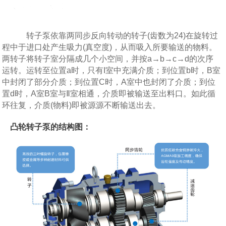
转子泵依靠两同步反向转动的转子(齿数为24)在旋转过
程中于进口处产生吸力(真空度)，从而吸入所要输送的物料。
两转子将转子室分隔成几个小空间，并按a→b→c→d的次序
运转。运转至位置a时，只有I室中充满介质；到位置b时，B室
中封闭了部分介质；到位置C时，A室中也封闭了介质；到位
置d时，A室B室与Ⅱ室相通，介质即被输送至出料口。如此循
环往复，介质(物料)即被源源不断输送出去。
凸轮转子泵的结构图：