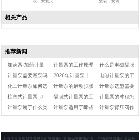
表，安装尺
数表，安装
相关产品
推荐新闻
加药泵-加药计量
计量泵的工作原理
什么是电磁隔膜
计量泵需要灌泵吗
2026年计量泵十
电磁计量泵的工
泵
是什么
计量泵?
化工计量泵如何选
计量泵的启动步骤
计量泵选型需要
大品牌
作原理及特点
柱塞式计量泵_J-
隔膜式计量泵的工
计量泵的冲程怎
型
及注意事项
哪些参数
计量泵属于什么类
计量泵适用于哪些
计量泵背压阀作
D系列柱塞计量泵
作原理及结构图
么调
型泵
行业
用是什么
上海沈泉泵阀制造有限公司管道离心泵,防爆管道离心泵，不锈钢管道离心泵型号