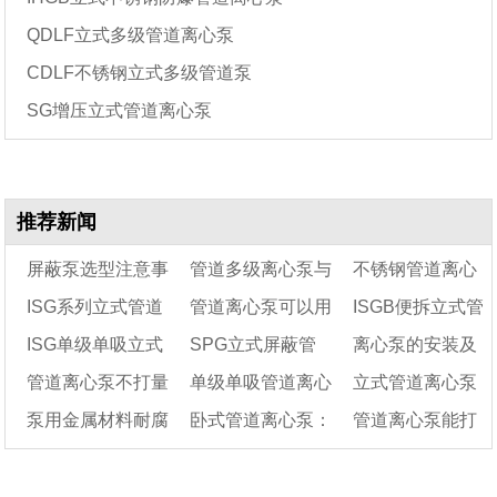
QDLF立式多级管道离心泵
CDLF不锈钢立式多级管道泵
SG增压立式管道离心泵
推荐新闻
屏蔽泵选型注意事
管道多级离心泵与
不锈钢管道离心
ISG系列立式管道
管道离心泵可以用
ISGB便拆立式管
项
普通的管道离心泵有
泵：管道离心泵如
ISG单级单吸立式
SPG立式屏蔽管
离心泵的安装及
离心泵
什么区别?
于抽水吗
何选择和使用注意
道离心泵结构图
管道离心泵不打量
单级单吸管道离心
立式管道离心泵
管道离心泵不上水的
道离心泵结构图及特
事项
维修保养方法
泵用金属材料耐腐
卧式管道离心泵：
管道离心泵能打
原因
的7个原因及处理方
点
泵结构图及特点
安装方法说明及安
法
蚀表
常见故障分析「已解
装示意图
颗粒污泥吗
决」