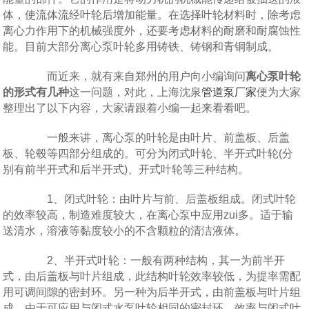
体，使流体流经叶轮后增加能量。在选择叶轮材料时，除考虑
离心力作用下的机械强度外，还要考虑材料的耐磨和耐腐蚀性
能。目前大部分离心泵叶轮多用铸铁、铸钢和青铜制成。
而近来，就有来自郑州的用户向小编询问
离心泵叶轮
的形式有几种
这一问题，对此，上海沈泉
管道泵厂家
便为大家
整理出了以下内容，大家请跟着小编一起来看看吧。
一般来讲，离心泵的叶轮是由叶片、前盖板、后盖
板、轮毂等四部分组成的。可分为闭式叶轮、半开式叶轮(分
别有前半开式和后半开式)、开式叶轮等三种结构。
1、闭式叶轮：由叶片与前、后盖板组成。闭式叶轮
的效率较高，制造难度较大，在离心泵中应用zui多。适于输
送清水，溶液等黏度较小的不含颗粒的清洁液体。
2、半开式叶轮：一般有两种结构，其一为前半开
式，由后盖板与叶片组成，此结构叶轮效率较低，为提率需配
用可调间隙的密封环。另一种为后半开式，由前盖板与叶片组
成，由于可应用与闭式水泵叶轮相同的密封环，效率与闭式叶