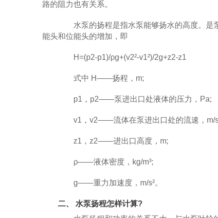
路的阻力也有关系。
水泵的扬程是指水泵能够扬水的高度。是泵
能头和位能头的增加，即
H=(p2-p1)/ρg+(v2²-v1²)/2g+z2-z1
式中 H——扬程，m;
p1，p2——泵进出口处液体的压力，Pa;
v1，v2——流体在泵进出口处的流速，m/s
z1，z2——进出口高度，m;
ρ——液体密度，kg/m³;
g——重力加速度，m/s²。
二、 水泵扬程怎样计算?