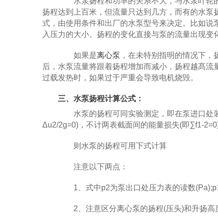
水泵扬程和功率的关系不大，与水泵叶轮的
扬程达到上百米，但流量只达到几方，而有的水泵
式，由使用条件和出厂的水泵型号来决定。比如说泵出口
入压力的大小。扬程的变化直接与泵的流量出现变
如果是
离心泵
，在未特别指明的情况下，
后，水泵流量将跟着扬程增加而减小，扬程越髙流
过载发热时，如果过于严重会导致电机烧毁。
三、水泵扬程计算公式：
水泵的扬程可同实验测定，即在泵进口处装一
Δu2/2g=0)，不计两表截面间的能量损失(即∑f1-2=0
则水泵的扬程可用下式计算
注意以下两点：
1、式中p2为泵出口处压力表的读数(Pa);p
2、注意区分离心泵的扬程(压头)和升扬高