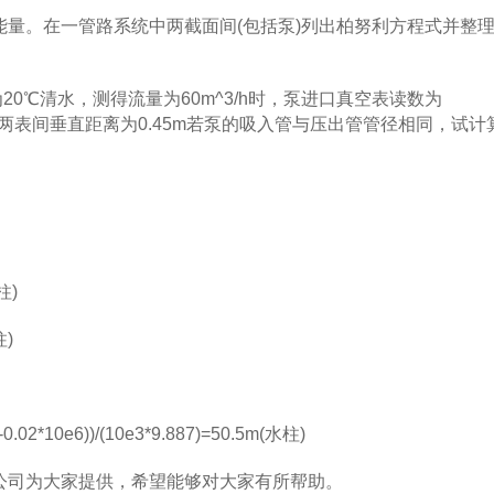
。在一管路系统中两截面间(包括泵)列出柏努利方程式并整
20℃清水，测得流量为60m^3/h时，泵进口真空表读数为
)，已知两表间垂直距离为0.45m若泵的吸入管与压出管管径相同，试计
柱)
柱)
02*10e6))/(10e3*9.887)=50.5m(水柱)
司为大家提供，希望能够对大家有所帮助。