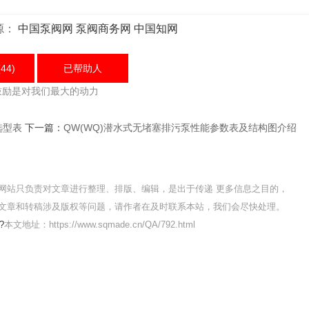
源：
中国泵阀网
泵阀商务网
中国知网
44)
已帮助
人
鼓励是对我们最大的动力
选型表
下一篇：
QW(WQ)潜水式无堵塞排污泵性能参数表及结构图介绍
网站只负责对文章进行整理、排版、编辑，是出于传递 更多信息之目的，
文章和转稿涉及版权等问题，请作者在及时联系本站，我们会尽快处理。
?
本文地址：https://www.sqmade.cn/QA/792.html