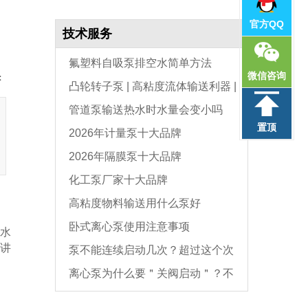
官方QQ
技术服务
氟塑料自吸泵排空水简单方法
微信咨询
：
凸轮转子泵 | 高粘度流体输送利器 |
管道泵输送热水时水量会变小吗
选型与维护全指南
置顶
2026年计量泵十大品牌
2026年隔膜泵十大品牌
化工泵厂家十大品牌
高粘度物料输送用什么泵好
卧式离心泵使用注意事项
水
讲
泵不能连续启动几次？超过这个次
离心泵为什么要＂关阀启动＂？不
数，电机必坏
是怕烧电机，而是这个原因