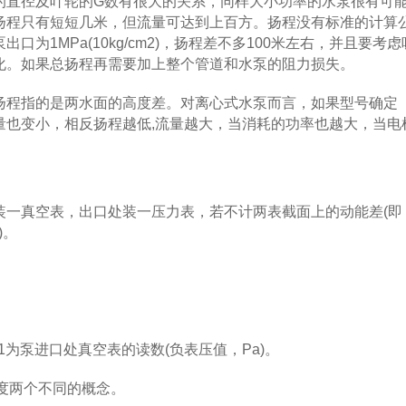
直径及叶轮的G数有很大的关系，同样大小功率的水泵很有可
扬程只有短短几米，但流量可达到上百方。扬程没有标准的计算
为1MPa(10kg/cm2)，扬程差不多100米左右，并且要考虑
化。如果总扬程再需要加上整个管道和水泵的阻力损失。
扬程指的是两水面的高度差。对离心式水泵而言，如果型号确定
量也变小，相反扬程越低,流量越大，当消耗的功率也越大，当电
真空表，出口处装一压力表，若不计两表截面上的动能差(即
)。
1为泵进口处真空表的读数(负表压值，Pa)。
度两个不同的概念。