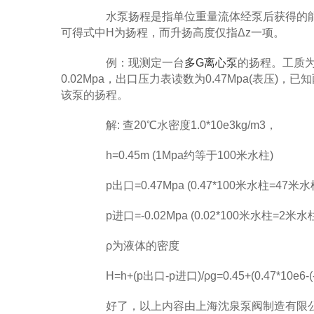
水泵扬程是指单位重量流体经泵后获得的能量
可得式中H为扬程，而升扬高度仅指Δz一项。
例：现测定一台
多G离心泵
的扬程。工质为
0.02Mpa，出口压力表读数为0.47Mpa(表压
该泵的扬程。
解: 查20℃水密度1.0*10e3kg/m3，
h=0.45m (1Mpa约等于100米水柱)
p出口=0.47Mpa (0.47*100米水柱=47米水
p进口=-0.02Mpa (0.02*100米水柱=2米水
ρ为液体的密度
H=h+(p出口-p进口)/ρg=0.45+(0.47*10e6-(-0.
好了，以上内容由上海沈泉泵阀制造有限公