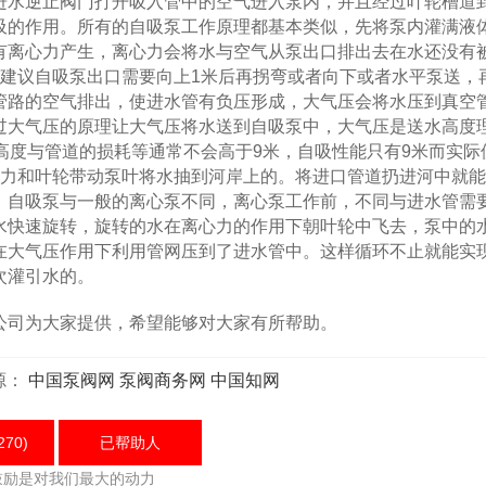
进水逆止阀门打开吸入管中的空气进入泵内，并且经过叶轮槽道
吸的作用。所有的自吸泵工作原理都基本类似，先将泵内灌满液
有离心力产生，离心力会将水与空气从泵出口排出去在水还没有
时建议自吸泵出口需要向上1米后再拐弯或者向下或者水平泵送，
管路的空气排出，使进水管有负压形成，大气压会将水压到真空
过大气压的原理让大气压将水送到自吸泵中，大气压是送水高度
高度与管道的损耗等通常不会高于9米，自吸性能只有9米而实际
冲力和叶轮带动泵叶将水抽到河岸上的。将进口管道扔进河中就
。自吸泵与一般的离心泵不同，离心泵工作前，不同与进水管需
水快速旋转，旋转的水在离心力的作用下朝叶轮中飞去，泵中的
在大气压作用下利用管网压到了进水管中。这样循环不止就能实
次灌引水的。
司为大家提供，希望能够对大家有所帮助。
源：
中国泵阀网
泵阀商务网
中国知网
270)
已帮助
人
鼓励是对我们最大的动力