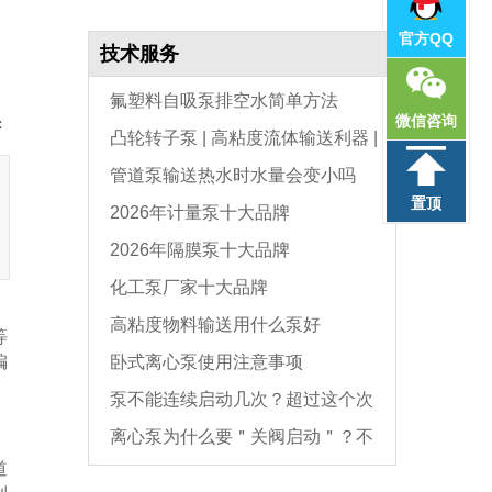
官方QQ
技术服务
氟塑料自吸泵排空水简单方法
微信咨询
：
凸轮转子泵 | 高粘度流体输送利器 |
管道泵输送热水时水量会变小吗
选型与维护全指南
置顶
2026年计量泵十大品牌
2026年隔膜泵十大品牌
化工泵厂家十大品牌
高粘度物料输送用什么泵好
等
编
卧式离心泵使用注意事项
泵不能连续启动几次？超过这个次
离心泵为什么要＂关阀启动＂？不
数，电机必坏
道
是怕烧电机，而是这个原因