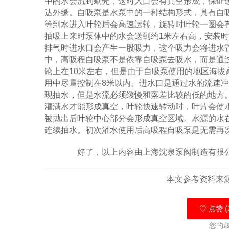
中的水会流到蜗壳，这时入口会有真空形成，保证
达外缘。自吸泵是水泵中的一种结构形式，具有自
等到水进入叶轮后会高速运转，旋转时叶轮一圈会
抽吸上来时泵体中的水会送到约1米左右高，安装
排气时进水口会产生一股吸力，这个吸力会将进水
中，高吸程自吸泵不是依靠自吸泵去吸水，而是通
论上在10米左右，但是由于自吸泵使用的地区海拔
用中尽量控制在8米以内。进水口是通过水的流速
现抽水，但是水流必须缓慢和落差比较的低的地方
灌满水才能形成真空，叶轮快速转动时，叶片会使
被抛出后叶轮中心部分会形成真空区域。水源的水
连续抽水。初次灌水使用后高吸程自吸泵是无需再
好了，以上内容由上海沈泉泵阀制造有限公
本文参考资料来
♡ 点赞 (
您的