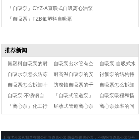
「自吸泵」CYZ-A直联式自吸离心油泵
「自吸泵」FZB氟塑料自吸泵
推荐新闻
氟塑料自吸泵的耐
自吸泵出水管有空
自吸泵-自吸式水
自吸水泵怎么防冻
耐高温自吸泵的安
衬氟泵的结构特
腐蚀性能怎么样
气怎么办
泵
自吸泵怎么拆卸叶
防腐蚀自吸泵的千
自吸泵怎么拆卸
装方法
点
自吸泵-不锈钢自
「自吸式管道泵」
自吸泵吸程和扬
轮
瓦与马力有什么区
「离心泵」化工行
屏蔽式管道离心泵
离心泵效率的问
吸泵
别?
自吸泵选型指南
程一般多少米
业常见的三种离心泵
能当自吸泵用吗
题和提升的方法
的选型方法
上海沈泉泵阀制造有限公司管道离心泵,防爆管道离心泵，不锈钢管道离心泵型号