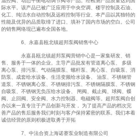
温控阀、动态平衡电动调节阀等产品。经检测产品质量达到国
际水平。该产品已被广泛应用于中央空调、楼宇控制及石油、
化工、纯洁水自动控制及远程控制等行业、本产品以其独特的
性能及优异的品质取缔了进口、填补了国内市场的空白。公司
的销售网络现已遍布全国各地。
6、永嘉县瓯北镇超邦泵阀销售中心
永嘉县瓯北镇超邦泵阀营销中心是一家集研发、销
售、服务于一体的企业。主导产品批发有管道离心泵、 多级
离心泵、排污泵、气动隔膜泵、螺杆泵、离心泵、自吸泵、消
防泵、成套给水设备、生活变频给水设备、 油泵、不锈钢管
道泵、不锈钢离心泵、不锈钢排污泵、不锈钢隔膜泵、不锈钢
自吸泵、不锈钢无负压给水设备、 闸阀、截止阀、球阀、蝶
阀、止回阀、安全阀、水力控制器、电磁阀等。超邦泵阀自创
办以来一直专注于产品创新与开发， 为了提高产品的档次完
善产品的售后服务我们时刻与客户保持紧密的联系。我们本着
诚信经营的原则积极进取勇于开拓
7、中法合资上海诺赛泵业制造有限公司