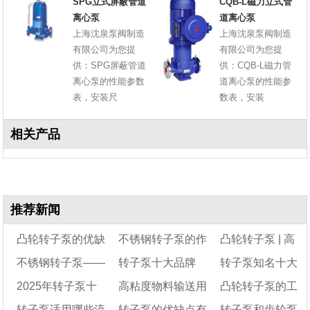
SPG立式屏蔽管道
CQB-L磁力立式管
离心泵
道离心泵
上海沈泉泵阀制造
上海沈泉泵阀制造
有限公司为您提
有限公司为您提
供：SPG屏蔽管道
供：CQB-L磁力管
离心泵的性能参数
道离心泵的性能参
表，安装尺
数表，安装
相关产品
推荐新闻
凸轮转子泵的优缺
不锈钢转子泵的作
凸轮转子泵 | 高
不锈钢转子泵——
转子泵十大品牌
转子泵知名十大
点
用及特点
粘度流体输送利器 |
2025年转子泵十
高粘度物料输送用
凸轮转子泵的工
凸轮转子泵
选型与维护全指南
品牌
转子泵适用哪些流
转子泵的优缺点有
转子泵和齿轮泵