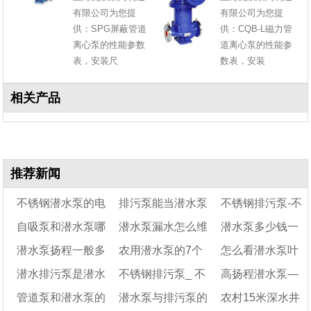
有限公司为您提
有限公司为您提
供：SPG屏蔽管道
供：CQB-L磁力管
离心泵的性能参数
道离心泵的性能参
表，安装尺
数表，安装
相关产品
推荐新闻
不锈钢潜水泵的电
排污泵能当潜水泵
不锈钢排污泵-不
自吸泵和潜水泵哪
潜水泵漏水怎么维
潜水泵多少钱一
机怎么拆
用吗
锈钢排污潜水泵
潜水泵扬程一般多
农用潜水泵的7个
怎么看潜水泵叶
个比较好
修
个
潜水排污泵是潜水
不锈钢排污泵_ 不
高扬程潜水泵—
少米
维护及注意事项
轮的正反转
管道泵和潜水泵的
潜水泵与排污泵的
农村15米深水井
泵还是污水泵
锈钢排污潜水泵
高扬程潜水泵规格